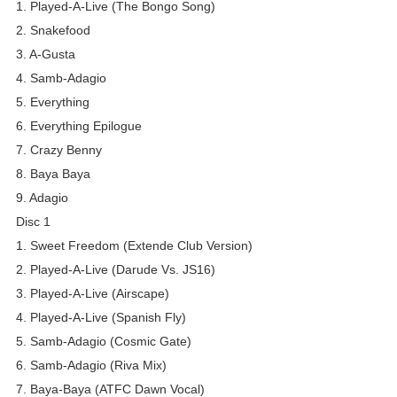
1. Played-A-Live (The Bongo Song)
2. Snakefood
3. A-Gusta
4. Samb-Adagio
5. Everything
6. Everything Epilogue
7. Crazy Benny
8. Baya Baya
9. Adagio
Disc 1
1. Sweet Freedom (Extende Club Version)
2. Played-A-Live (Darude Vs. JS16)
3. Played-A-Live (Airscape)
4. Played-A-Live (Spanish Fly)
5. Samb-Adagio (Cosmic Gate)
6. Samb-Adagio (Riva Mix)
7. Baya-Baya (ATFC Dawn Vocal)