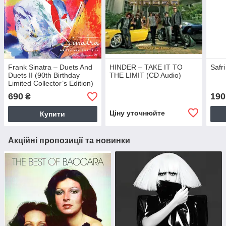
Frank Sinatra – Duets And
HINDER – TAKE IT TO
Safr
Duets II (90th Birthday
THE LIMIT (CD Audio)
Limited Collector’s Edition)
(2cd) (2005) (CD Audio)
690
190
₴
Ціну уточнюйте
Купити
Акційні пропозиції та новинки