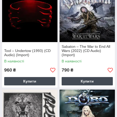
Sabaton – The War to End All
Tool – Undertow (1993) (CD
Wars (2022) (CD Audio)
Audio) (Import)
(Import)
В наявності
В наявності
960
790
₴
₴
Купити
Купити