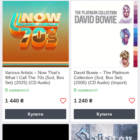
Various Artists – Now That’s
David Bowie – The Platinum
What I Call The 70s (5cd, Box
Collection (3cd, Box Set)
Set) (2025) (CD Audio)
(2005) (CD Audio) (Import)
(Import)
В наявності
В наявності
1 440
1 240
₴
₴
Купити
Купити