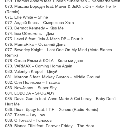
069. Thomas Anders feat. Florian Silbereisen – Neonfarbenwelt
070. Максим Бородін feat. Maver & BidOnciOn – Якби He Ти
(Remix)
071. Ellie White – Shine
072. Андрій Князь – Смерекова Хата
073. Dermot Kennedy – Kiss Ме
074. Без Обмежень – Дим
075. Level 8 feat. Jela & Mitch DB – Pour It
076. MamaRika – Останній День
077. Beverley Knight – Last One On My Mind (Moto Blanco
Remix)
078. Океан Ельзи & KOLA – Коли ми двоє
079. VARMAX – Coming Home Again
080. Valentyn Krepel – Цілуй
081. Maroon 5 feat. Mickey Guyton – Middle Ground
082. Оля Полякова – Пташка
083. NewJeans – Super Shy
084. LOBODA – SPOGADY
085. David Guetta feat. Anne-Marie & Coi Leray – Baby Don’t
Hurt Ме
086. Після Дощу feat. I.T.F – Хочеш (Radio Remix)
087. Tiesto – Lay Low
088. O.Torvald – Голосові
089. Bianca Tilici feat. Forever Friday – The Ноог