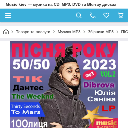
Music kiev — музика на CD, MP3, DVD та Blu-ray дисках
Товари та послуги
Музика MP3
Збірники MP3
ПІС