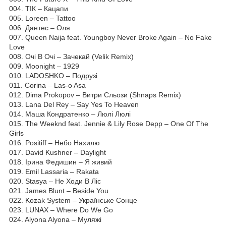
004. ТІК – Кацапи
005. Loreen – Tattoo
006. Дантес – Оля
007. Queen Naija feat. Youngboy Never Broke Again – No Fake
Love
008. Очі В Очі – Зачекай (Velik Remix)
009. Moonight – 1929
010. LADOSHKO – Подрузі
011. Corina – Las-o Asa
012. Dima Prokopov – Витри Сльози (Shnaps Remix)
013. Lana Del Rey – Say Yes To Heaven
014. Маша Кондратенко – Люлі Люлі
015. The Weeknd feat. Jennie & Lily Rose Depp – One Of The
Girls
016. Positiff – Небо Нахилю
017. David Kushner – Daylight
018. Ірина Федишин – Я живий
019. Emil Lassaria – Rakata
020. Stasya – He Ходи В Ліс
021. James Blunt – Beside You
022. Kozak System – Українське Сонце
023. LUNAX – Where Do We Go
024. Alyona Alyona – Муляжі