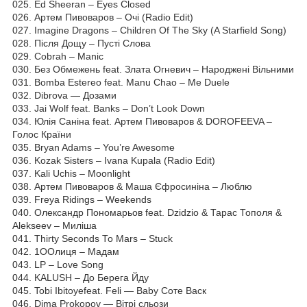
025. Ed Sheeran – Eyes Closed
026. Артем Пивоваров – Очі (Radio Edit)
027. Imagine Dragons – Children Of The Sky (A Starfield Song)
028. Після Дощу – Пусті Слова
029. Cobrah – Manic
030. Без Обмежень feat. Злата Огневич – Народжені Вільними
031. Bomba Estereo feat. Manu Chao – Me Duele
032. Dibrova — Дозами
033. Jai Wolf feat. Banks – Don’t Look Down
034. Юлія Саніна feat. Артем Пивоваров & DOROFEEVA –
Голос Країни
035. Bryan Adams – You’re Awesome
036. Kozak Sisters – Ivana Kupala (Radio Edit)
037. Kali Uchis – Moonlight
038. Артем Пивоваров & Маша Єфросиніна – Люблю
039. Freya Ridings – Weekends
040. Олександр Пономарьов feat. Dzidzio & Тарас Тополя &
Alekseev – Миліша
041. Thirty Seconds То Mars – Stuck
042. 1ООлиця – Мадам
043. LP – Love Song
044. KALUSH – До Берега Йду
045. Tobi Ibitoyefeat. Feli — Baby Соте Васк
046. Dima Prokopov — Вітрі сльози