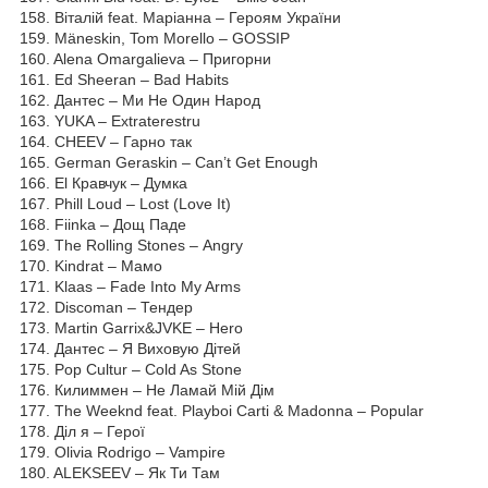
158. Віталій feat. Маріанна – Героям України
159. Mäneskin, Tom Morello – GOSSIP
160. Alena Omargalieva – Пригорни
161. Ed Sheeran – Bad Habits
162. Дантес – Ми Не Один Народ
163. YUKA – Extraterestru
164. CHEEV – Гарно так
165. German Geraskin – Can’t Get Enough
166. El Кравчук – Думка
167. Phill Loud – Lost (Love It)
168. Fiinka – Дощ Паде
169. The Rolling Stones – Аngry
170. Kindrat – Мамо
171. Klaas – Fade Into My Arms
172. Discoman – Тендер
173. Martin Garrix&JVKE – Hero
174. Дантес – Я Виховую Дітей
175. Pop Cultur – Cold As Stone
176. Килиммен – He Ламай Мій Дім
177. The Weeknd feat. Playboi Carti & Madonna – Popular
178. Діл я – Герої
179. Olivia Rodrigo – Vampire
180. ALEKSEEV – Як Ти Там