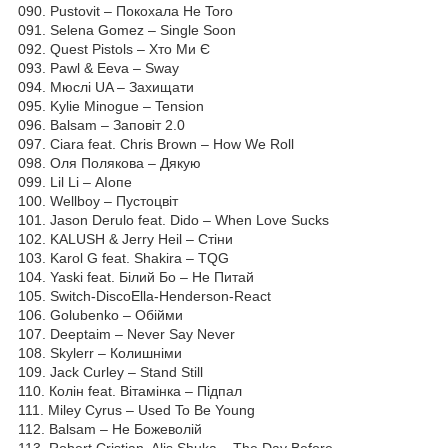
090. Pustovit – Покохала He Toro
091. Selena Gomez – Single Soon
092. Quest Pistols – Хто Ми Є
093. Pawl & Eeva – Sway
094. Мюслі UA – Захищати
095. Kylie Minogue – Tension
096. Balsam – Заповіт 2.0
097. Ciara feat. Chris Brown – How We Roll
098. Оля Полякова – Дякую
099. Lil Li – АІопе
100. Wellboy – Пустоцвіт
101. Jason Derulo feat. Dido – When Love Sucks
102. KALUSH & Jerry Heil – Стіни
103. Karol G feat. Shakira – TQG
104. Yaski feat. Білий Бо – He Питай
105. Switch-DiscoElla-Henderson-React
106. Golubenko – Обійми
107. Deeptaim – Never Say Never
108. Skylerr – Колишніми
109. Jack Curley – Stand Still
110. Колін feat. Вітамінка – Підпал
111. Miley Cyrus – Used To Be Young
112. Balsam – He Божеволій
113. Robert Cristian, Alis Shuka – The Day Before