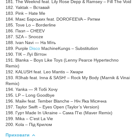
181. The Weeknd feat. Lily Rose Depp & Ramsey – Fill The Void
182. Yaktak – Вставай
183. Pink – Hate Ме
184. Макс Барських feat. DOROFEEVA – Ритми
185. Tove Lo – Borderline
186. Пазл – CHEEV
187. SZA – Snooze
188. Ivan Navi — На Міть
189. Purple
Disco
MachineKungs – Substitution
190. ТІК – Луї Віттон
191. Blanka – Boys Like Toys (Lenny Pearce Hypertechno
Remix)
192. KALUSH feat. Leo Mantis – Хмари
193. R3hab feat. Inna & SASH! – Rock My Body (Marnik & Vinai
Remix)
194. Yanka — Я Тобі Хочу
195. LP – Long Goodbye
196. Майн feat. Tember Blanche – Ніч Яка Місячна
197. Taylor Swift – Eyes Open (Taylor’s Version)
198. Гурт Made In Ukraine – Сама П’ю (Maver Remix)
199. Mika – C’est La Vie
200. Kola – Під Крилом
Приховати