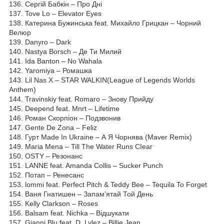
136. Сергій Бабкін – Про Дні
137. Tove Lo – Elevator Eyes
138. Катерина Бужинська feat. Михайло Грицкан – Чорний
Велюр
139. Danyro – Dark
140. Nastya Borsch – Де Ти Милий
141. Ida Banton – No Wahala
142. Yaromiya – Ромашка
143. Lil Nas X – STAR WALKIN(League of Legends Worlds
Anthem)
144. Travinskiy feat. Romaro – Знову Прийду
145. Deepend feat. Mnrt – Lifetime
146. Роман Скорпіон – Подзвонив
147. Gente De Zona – Feliz
148. Гурт Made In Ukraine – А Я Чорнява (Maver Remix)
149. Maria Mena – Till The Water Runs СІеаг
150. OSTY – Резонанс
151. LANNE feat. Amanda Collis – Sucker Punch
152. Потап – Ренесанс
153. lommi feat. Perfect Pitch & Teddy Bee – Tequila To Forget
154. Ваня Гнатишен – Запам’ятай Той День
155. Kelly Clarkson – Roses
156. Balsam feat. Nichka – Відшукати
157. Gianni Blu feat. D. Lylez – Billie Jean