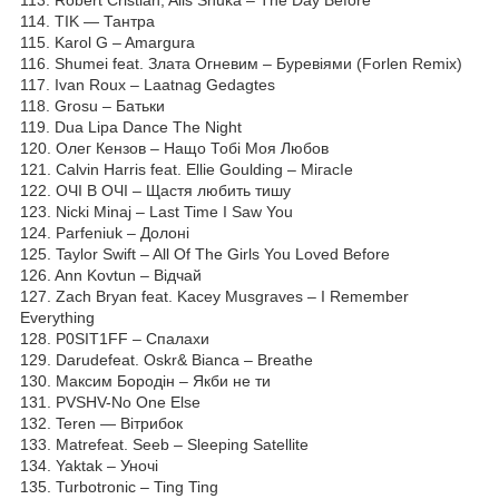
114. TIK — Тантра
115. Karol G – Amargura
116. Shumei feat. Злата Огневим – Буревіями (Forlen Remix)
117. Ivan Roux – Laatnag Gedagtes
118. Grosu – Батьки
119. Dua Lipa Dance The Night
120. Олег Кензов – Нащо Тобі Моя Любов
121. Calvin Harris feat. Ellie Goulding – МігасІе
122. ОЧІ В ОЧІ – Щастя любить тишу
123. Nicki Minaj – Last Time I Saw You
124. Parfeniuk – Долоні
125. Taylor Swift – All Of The Girls You Loved Before
126. Ann Kovtun – Відчай
127. Zach Bryan feat. Kacey Musgraves – I Remember
Everything
128. P0SIT1FF – Спалахи
129. Darudefeat. Oskr& Bianca – Breathe
130. Максим Бородін – Якби не ти
131. PVSHV-No One Else
132. Teren — Вітрибок
133. Matrefeat. Seeb – Sleeping Satellite
134. Yaktak – Уночі
135. Turbotronic – Ting Ting