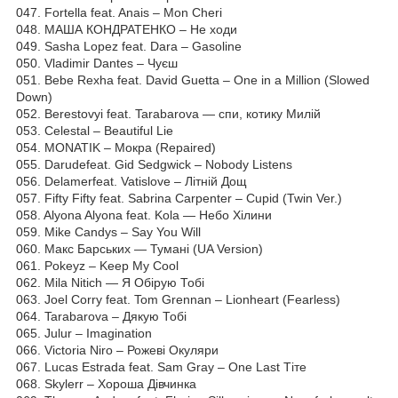
047. Fortella feat. Anais – Mon Cheri
048. МАША КОНДРАТЕНКО – Hе ходи
049. Sasha Lopez feat. Dara – Gasoline
050. Vladimir Dantes – Чуєш
051. Bebe Rexha feat. David Guetta – One in a Million (Slowed
Down)
052. Berestovyi feat. Tarabarova — спи, котику Милій
053. Celestal – Beautiful Lie
054. MONATIK – Мокра (Repaired)
055. Darudefeat. Gid Sedgwick – Nobody Listens
056. Delamerfeat. Vatislove – Літній Дощ
057. Fifty Fifty feat. Sabrina Carpenter – Cupid (Twin Ver.)
058. Alyona Alyona feat. Kola — Небо Хілини
059. Mike Candys – Say You Will
060. Макс Барських — Тумані (UA Version)
061. Pokeyz – Keep My Cool
062. Mila Nitich — Я Обірую Тобі
063. Joel Corry feat. Tom Grennan – Lionheart (Fearless)
064. Tarabarova – Дякую Тобі
065. Julur – Imagination
066. Victoria Niro – Рожеві Окуляри
067. Lucas Estrada feat. Sam Gray – One Last Тіте
068. Skylerr – Хороша Дівчинка