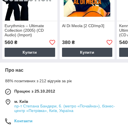
Eurythmics – Ultimate
Al Di Meola [2 CD/mp3]
Kenn
Collection (2005) (CD
Ulti
Audio) (Import)
(CD 
560
380
540
₴
₴
Купити
Купити
Про нас
88% позитивних з 212 відгуків за рік
Працює з 25.10.2012
м. Київ
пр-т Степана Бандери, 6. (метро «Почайна»), бізнес-
центр «Петрівка», Київ, Україна
Контакти