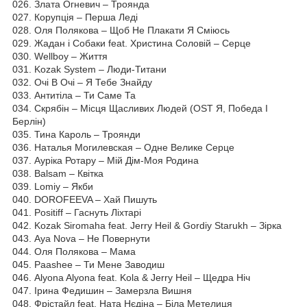
026. Злата Огневич – Троянда
027. Корупція – Перша Леді
028. Оля Полякова – Щоб Не Плакати Я Сміюсь
029. Жадан і Собаки feat. Христина Соловій – Серце
030. Wellboy – Життя
031. Kozak System – Люди-Титани
032. Очі В Очі – Я Тебе Знайду
033. Антитіла – Ти Саме Та
034. Скрябін – Місця Щасливих Людей (OST Я, Победа І
Берлін)
035. Тина Кароль – Троянди
036. Наталья Могилевская – Одне Велике Серце
037. Ауріка Ротару – Мій Дім-Моя Родина
038. Balsam – Квітка
039. Lomiy – Якби
040. DOROFEEVA – Хай Пишуть
041. Positiff – Гаснуть Ліхтарі
042. Kozak Siromaha feat. Jerry Heil & Gordiy Starukh – Зірка
043. Aya Nova – He Повернути
044. Оля Полякова – Мама
045. Paashee – Ти Мене Заводиш
046. Alyona Alyona feat. Kola & Jerry Heil – Щедра Ніч
047. Ірина Федишин – Замерзла Вишня
048. Фрістайл feat. Ната Нєдіна – Біла Метелиця