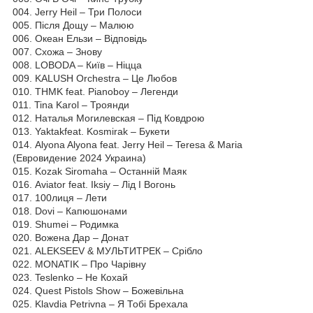
004. Jerry Heil – Три Полоси
005. Після Дощу – Малюю
006. Океан Ельзи – Відповідь
007. Схожа – Знову
008. LOBODA – Київ – Ніцца
009. KALUSH Orchestra – Це Любов
010. THMK feat. Pianoboy – Легенди
011. Tina Karol – Троянди
012. Наталья Могилевская – Під Ковдрою
013. Yaktakfeat. Kosmirak – Букети
014. Alyona Alyona feat. Jerry Heil – Teresa & Maria
(Евровидение 2024 Украина)
015. Kozak Siromaha – Останній Маяк
016. Aviator feat. Iksiy – Лід І Вогонь
017. 100лиця – Лети
018. Dovi – Капюшонами
019. Shumei – Родимка
020. Вожена Дар – Донат
021. ALEKSEEV & МУЛЬТИТРЕК – Срібло
022. MONATIK – Про Чарівну
023. Teslenko – Не Кохай
024. Quest Pistols Show – Божевільна
025. Klavdia Petrivna – Я Тобі Брехала