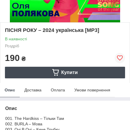
ПІСНЯ РОКУ – 2024 українська [MP3]
В наявності
Роздріб
190
₴
Купити
Опис
Доставка
Оплата
Умови повернення
Опис
001. The Hardkiss – Тільки Там
002. BURLA – Мова
003. Очі В Очі – Кине Трубку