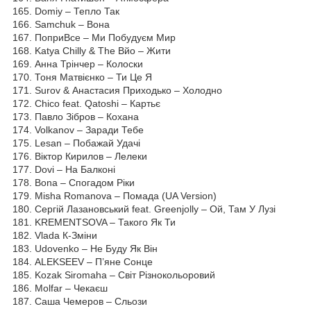
165. Domiy – Тепло Так
166. Samchuk – Вона
167. ПоприВсе – Ми Побудуєм Мир
168. Katya Chilly & The Вйо – Жити
169. Анна Трінчер – Колоски
170. Тоня Матвієнко – Ти Це Я
171. Surov & Анастасия Приходько – Холодно
172. Chico feat. Qatoshi – Картьє
173. Павло Зібров – Кохана
174. Volkanov – Заради Тебе
175. Lesan – Побажай Удачі
176. Віктор Кирилов – Лелеки
177. Dovi – На Балконі
178. Bona – Спогадом Ріки
179. Misha Romanova – Помада (UA Version)
180. Сергій Лазановський feat. Greenjolly – Ой, Там У Лузі
181. KREMENTSOVA – Такого Як Ти
182. Vlada К-Зміни
183. Udovenko – Не Буду Як Він
184. ALEKSEEV – П’яне Сонце
185. Kozak Siromaha – Світ Різнокольоровий
186. Molfar – Чекаєш
187. Саша Чемеров – Сльози