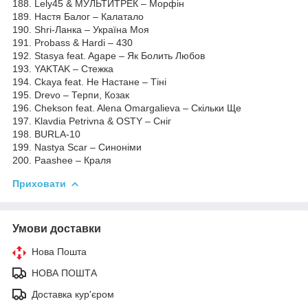
188. Lely45 & МУЛЬТИТРЕК – Морфін
189. Настя Балог – Калатало
190. Shri-Ланка – Україна Моя
191. Probass & Hardi – 430
192. Stasya feat. Agape – Як Болить Любов
193. YAKTAK – Стежка
194. Ckaya feat. He Настане – Тіні
195. Drevo – Терпи, Козак
196. Chekson feat. Alena Omargalieva – Скільки Ще
197. Klavdia Petrivna & OSTY – Сніг
198. BURLA-10
199. Nastya Scar – Синоніми
200. Paashee – Краля
Приховати
Умови доставки
Нова Пошта
НОВА ПОШТА
Доставка кур'єром