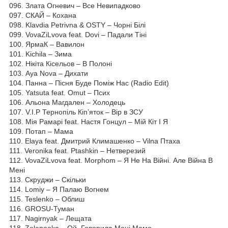
096. Злата Огневич – Все Невипадково
097. СКАЙ – Кохана
098. Klavdia Petrivna & OSTY – Чорні Білі
099. VovaZiLvova feat. Dovi – Падали Тіні
100. ЯрмаК – Вавилон
101. Kichila – Зима
102. Нікіта Кісельов – В Полоні
103. Aya Nova – Дихати
104. Панна – Пісня Буде Поміж Нас (Radio Edit)
105. Yatsuta feat. Omut – Псих
106. Альона Магдален – Холодець
107. V.I.P Тернопіль Кіп’яток – Вір в ЗСУ
108. Мія Рамарі feat. Настя Гонцул – Мій Кіт І Я
109. Потап – Мама
110. Elaya feat. Дмитрий Климашенко – Vilna Птаха
111. Veronika feat. Ptashkin – Нетверезий
112. VovaZiLvova feat. Morphom – Я He На Війні. Але Війна В
Мені
113. Скруджи – Скільки
114. Lomiy – Я Палаю Вогнем
115. Teslenko – Облиш
116. GROSU-Туман
117. Nagirnyak – Лещата
118. Zelenooka – Ой, Говорила Мені Мамо