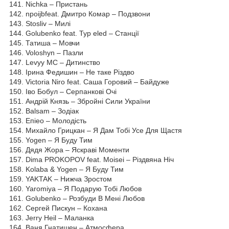
141. Nichka – Пристань
142. npoijbfeat. Дмитро Комар – Подзвони
143. Stosliv – Милі
144. Golubenko feat. Тур eled – Станції
145. Татиша – Мовчи
146. Voloshyn – Пазли
147. Levyy MC – Дитинство
148. Ірина Федишин – Не таке Різдво
149. Victoria Niro feat. Саша Горовий – Байдуже
150. Іво Бобул – Серпанкові Очі
151. Андрій Князь – Збройні Сили України
152. Balsam – Зодіак
153. Епіео – Молодість
154. Михайло Грицкан – Я Дам Тобі Усе Для Щастя
155. Yogen – Я Буду Тим
156. Дядя Жора – Яскраві Моменти
157. Dima PROKOPOV feat. Moisei – Різдвяна Ніч
158. Kolaba & Yogen – Я Буду Тим
159. YAKTAK – Нижча Зростом
160. Yaromiya – Я Подарую Тобі Любов
161. Golubenko – Розбуди В Мені Любов
162. Сергей Пискун – Кохана
163. Jerry Heil – Маланка
164. Ваня Гнатишен – Атмосфера