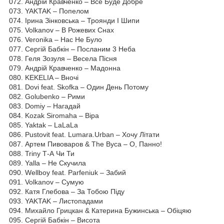
072. Андрій Кравченко – Все Буде Добре
073. YAKTAK – Попелом
074. Ірина Зінковська – Троянди І Шипи
075. Volkanov – В Рожевих Снах
076. Veronika – Нас Не Було
077. Сергій Бабкін – Посланим 3 Неба
078. Геля Зозуля – Весела Пісня
079. Андрій Кравченко – Мадонна
080. KEKELIA – Вночі
081. Dovi feat. Skofka – Один День Потому
082. Golubenko – Рими
083. Domiy – Нагадай
084. Kozak Siromaha – Віра
085. Yaktak – LaLaLa
086. Pustovit feat. Lumara.Urban – Хочу Літати
087. Артем Пивоваров & The Вуса – О, Панно!
088. Triny Т-А Чи Ти
089. Yalla – Не Скучила
090. Wellboy feat. Parfeniuk – Забий
091. Volkanov – Сумую
092. Катя Глебова – За Тобою Піду
093. YAKTAK – Листопадами
094. Михайло Грицкан & Катерина Бужинська – Обіцяю
095. Сергій Бабкін – Висота