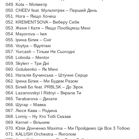
049. Kola – Міліметр
050. CHEEV feat. Мультитрек – Перший День
051. Нога – Якщо Хочеш
052. KREMENTSOVA – Виберу Себе
053. Женя І Катя – Якщо Пообіцяєш Мені
054. Mayorova – Імя
055. Ірина Білик – Сніг
056. Voytya – Відлітаю
057. Yurcash – Тільки Не Сьогодні
058. Loboda – Mentor
059. Skylerr – Три Дні
060. Golubenko – Як Мені
061. Наталія Бучинська – Штучне Серце
062. Ірина Білик – Ми Будем Разом
063. Білий Бо feat. PRBLSK – До Зірок
064. Lazanovskyi I Ridnyi – Вкрала Ти
065. Tarabarova – Дихати
066. Шугар – Мавка
067. Люся Кава – Родина
068. Lomiy – Ну Хто Тобі Сказав
069. Kernel – Вільним
070. Юлія Донченко Maxima – Ми Пройдемо Це Все 3 Тобою
071. KALUSH Orchestra – Янголом