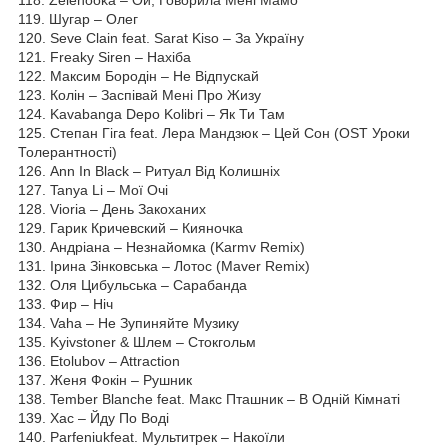
119. Шугар – Олег
120. Seve Clain feat. Sarat Kiso – За Україну
121. Freaky Siren – Нахіба
122. Максим Бородін – Не Відпускай
123. Колін – Заспівай Мені Про Жизу
124. Kavabanga Depo Kolibri – Як Ти Там
125. Степан Гіга feat. Лера Мандзюк – Цей Сон (OST Уроки
Толерантності)
126. Ann In Black – Ритуал Від Колишніх
127. Tanya Li – Мої Очі
128. Vioria – День Закоханих
129. Гарик Кричевский – Кияночка
130. Андріана – Незнайомка (Karmv Remix)
131. Ірина Зінковська – Лотос (Maver Remix)
132. Оля Цибульська – Сарабанда
133. Фир – Ніч
134. Vaha – Не Зупиняйте Музику
135. Kyivstoner & Шлем – Стокгольм
136. Etolubov – Attraction
137. Женя Фокін – Рушник
138. Tember Blanche feat. Макс Пташник – В Одній Кімнаті
139. Хас – Йду По Воді
140. Parfeniukfeat. Мультитрек – Накоїли