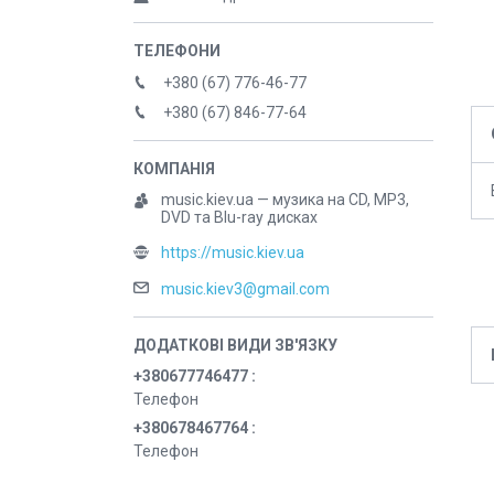
+380 (67) 776-46-77
+380 (67) 846-77-64
music.kiev.ua — музика на CD, MP3,
DVD та Blu-ray дисках
https://music.kiev.ua
music.kiev3@gmail.com
+380677746477
Телефон
+380678467764
Телефон