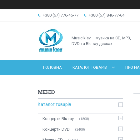
+380 (67) 776-46-77
+380 (67) 846-77-64
Music kiev — музика на CD, MP3,
DVD та Blu-ray дисках
ГОЛОВНА
КАТАЛОГ ТОВАРІВ
ПРО НА
Каталог товарів
Концерти Blu-ray
1808
Концерти DVD
2408
Музика CD