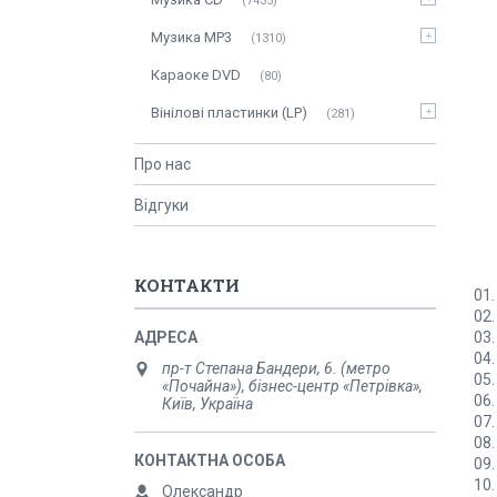
7435
Музика MP3
1310
Караоке DVD
80
Вінілові пластинки (LP)
281
Про нас
Відгуки
КОНТАКТИ
01.
02.
03.
04.
пр-т Степана Бандери, 6. (метро
05.
«Почайна»), бізнес-центр «Петрівка»,
06.
Київ, Україна
07.
08.
09.
10.
Олександр