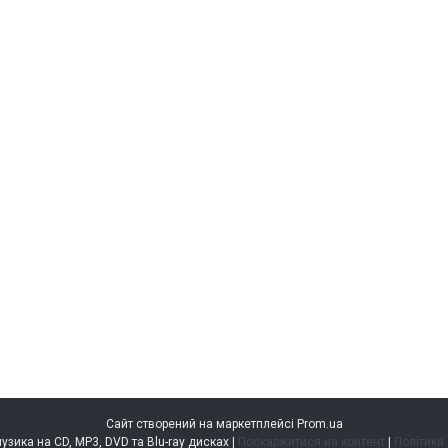
Сайт створений на маркетплейсі
Prom.ua
music.kiev.ua — музика на CD, MP3, DVD та Blu-ray дисках |
Поскаржитися на контент
|
Політика