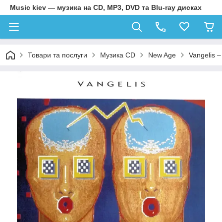
Music kiev — музика на CD, MP3, DVD та Blu-ray дисках
Товари та послуги
Музика CD
New Age
Vangelis –