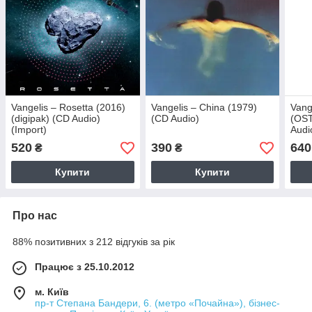
Vangelis – Rosetta (2016)
Vangelis – China (1979)
Vang
(digipak) (CD Audio)
(CD Audio)
(OST
(Import)
Audi
520
390
640
₴
₴
Купити
Купити
Про нас
88% позитивних з 212 відгуків за рік
Працює з 25.10.2012
м. Київ
пр-т Степана Бандери, 6. (метро «Почайна»), бізнес-