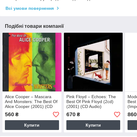
Всі умови повернення
Подібні товари компанії
Alice Cooper – Mascara
Pink Floyd – Echoes: The
Mode
And Monsters: The Best Of
Best Of Pink Floyd (2cd)
Best
Alice Cooper (2001) (CD
(2001) (CD Audio)
(Imp
Audio) (Import)
560
670
860
₴
₴
Купити
Купити