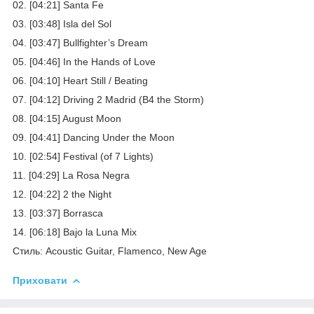
02. [04:21] Santa Fe
03. [03:48] Isla del Sol
04. [03:47] Bullfighter’s Dream
05. [04:46] In the Hands of Love
06. [04:10] Heart Still / Beating
07. [04:12] Driving 2 Madrid (B4 the Storm)
08. [04:15] August Moon
09. [04:41] Dancing Under the Moon
10. [02:54] Festival (of 7 Lights)
11. [04:29] La Rosa Negra
12. [04:22] 2 the Night
13. [03:37] Borrasca
14. [06:18] Bajo la Luna Mix
Стиль: Acoustic Guitar, Flamenco, New Age
Приховати