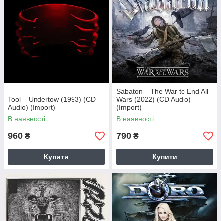
Sabaton – The War to End All
Tool – Undertow (1993) (CD
Wars (2022) (CD Audio)
Audio) (Import)
(Import)
В наявності
В наявності
960
790
₴
₴
Купити
Купити