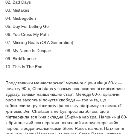
02. Bad Days
03. Mistakes
04. Misbegotten
05. Day For Letting Go
06. You Cross My Path
07. Missing Beats (Of A Generation)
08. My Name Is Despair
09. Bird/Reprise
10. This Is The End
Представники манчестерської музичної сцени кінця 80-х —
початку 90-х, Charlatans у своєму рок-поколенні вирізнялися
відразу, взявши найшвидший старт. Мелодії 60-х, органічні
рифи та захопливі почуття свободи — три кита, що
забезпечили групі широку фановську підтримку та симпатії
критиків. Зліт Charlatans не був простим збігом, що й
підтвердила вся їхня складна 15-річна кар'єра. Наприкінці 80-
х британський рок пережив так званий «медчестерський»
період, з родоначальниками Stone Roses на чолі. Натхненні
музикою Happy Mondays і, звичайно, Stone Roses, четверо