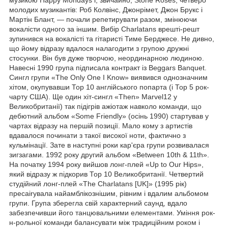
молодих музикантів: Роб Колвінс, Джонрімет, Джон Брукс і
Мартін Блант, — почали репетирувати разом, змінюючи
вокалісти одного за іншим. Вибір Charlatans врешті-решт
зупинився на вокалісті та гітаристі Тиме Берджесе. Не дивно,
що йому відразу вдалося налагодити з групою дружні
стосунки. Він був дуже творчою, неординарною людиною.
Навесні 1990 група підписала контракт із Beggars Banquet.
Сингл групи «The Only One I Know» виявився однозначним
хітом, окупувавши Тор 10 англійського попарта (і Тор 5 рок-
чарту США). Ще один хіт-сингл «Then» Marvel12 у
Великобританії) так підігрів ажіотаж навколо команди, що
дебютний альбом «Some Friendly» (осінь 1990) стартував у
чартах відразу на першій позиції. Мало кому з артистів
вдавалося починати з такої високої ноти, фактично з
кульмінації. Зате в наступні роки кар'єра групи розвивалася
зигзагами. 1992 року другий альбом «Between 10th & 11th».
На початку 1994 року вийшов лонг-плей «Up to Our Hips»,
який відразу ж підкорив Тор 10 Великобританії. Четвертий
студійний лонг-плей «The Charlatans [UK]» (1995 рік)
пресаirувала найамблікознішим, рівним і вдалим альбомом
групи. Група зберегла свій характерний саунд, вдало
забезпечивши його танцювальними елементами. Уміння рок-
н-рольної команди балансувати між традиційним роком і