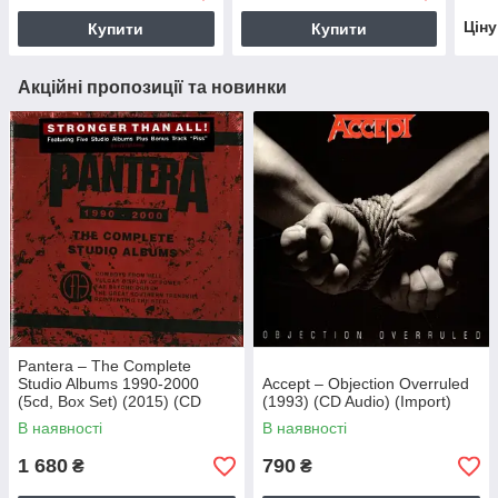
Цін
Купити
Купити
Акційні пропозиції та новинки
Pantera – The Complete
Studio Albums 1990-2000
Accept – Objection Overruled
(5cd, Box Set) (2015) (CD
(1993) (CD Audio) (Import)
Audio) (Import)
В наявності
В наявності
1 680
790
₴
₴