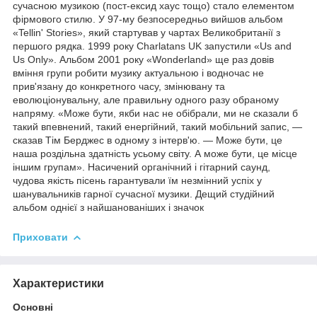
сучасною музикою (пост-ексид хаус тощо) стало елементом
фірмового стилю. У 97-му безпосередньо вийшов альбом
«Tellin' Stories», який стартував у чартах Великобританії з
першого рядка. 1999 року Charlatans UK запустили «Us аnd
Us Only». Альбом 2001 року «Wonderland» ще раз довів
вміння групи робити музику актуальною і водночас не
прив'язану до конкретного часу, змінювану та
еволюціонувальну, але правильну одного разу обраному
напряму. «Може бути, якби нас не обібрали, ми не сказали б
такий впевнений, такий енергійний, такий мобільний запис, —
сказав Тім Берджес в одному з інтерв'ю. — Може бути, це
наша роздільна здатність усьому світу. А може бути, це місце
іншим групам». Насичений органічний і гітарний саунд,
чудова якість пісень гарантували їм незмінний успіх у
шанувальників гарної сучасної музики. Дещий студійний
альбом однієї з найшанованіших і значок
Приховати
Характеристики
Основні