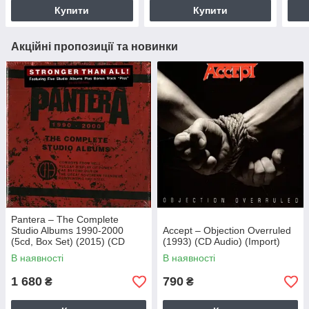
Купити
Купити
Акційні пропозиції та новинки
Pantera – The Complete
Studio Albums 1990-2000
Accept – Objection Overruled
(5cd, Box Set) (2015) (CD
(1993) (CD Audio) (Import)
Audio) (Import)
В наявності
В наявності
1 680
790
₴
₴