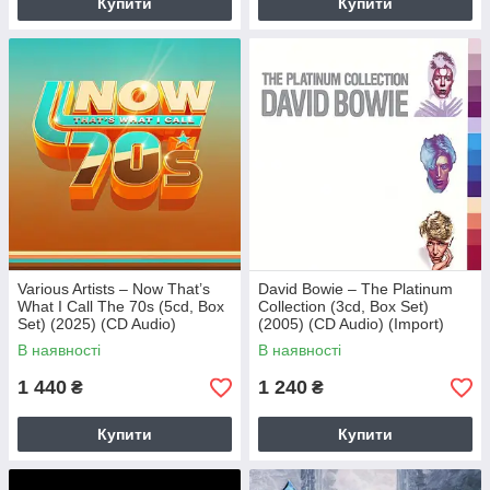
Купити
Купити
Various Artists – Now That’s
David Bowie – The Platinum
What I Call The 70s (5cd, Box
Collection (3cd, Box Set)
Set) (2025) (CD Audio)
(2005) (CD Audio) (Import)
(Import)
В наявності
В наявності
1 440
1 240
₴
₴
Купити
Купити