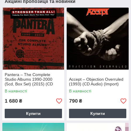
Акційні пропозиції та новинки
Pantera – The Complete
Studio Albums 1990-2000
Accept – Objection Overruled
(5cd, Box Set) (2015) (CD
(1993) (CD Audio) (Import)
Audio) (Import)
В наявності
В наявності
1 680
790
₴
₴
Купити
Купити