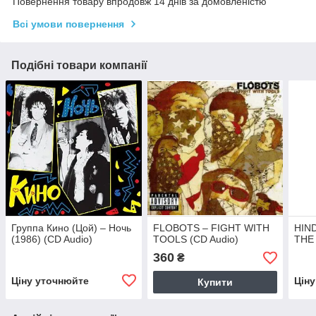
Повернення товару впродовж 14 днів за домовленістю
Всі умови повернення
Подібні товари компанії
Группа Кино (Цой) – Ночь
FLOBOTS – FIGHT WITH
HIND
(1986) (CD Audio)
TOOLS (CD Audio)
THE 
360
₴
Ціну уточнюйте
Цін
Купити