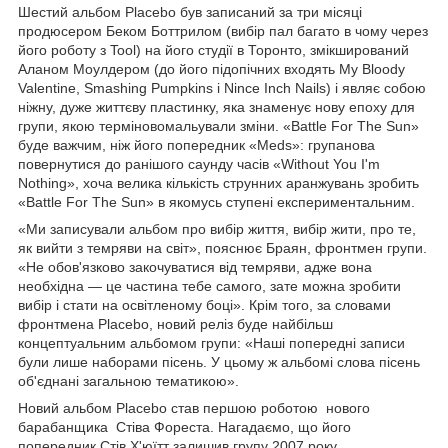
Шестий альбом Placebo був записаний за три місяці
продюсером Беком Боттрилом (вибір пал багато в чому через
його роботу з Tool) на його студії в Торонто, змікширований
Аланом Моулдером (до його підопічних входять My Bloody
Valentine, Smashing Pumpkins і Nince Inch Nails) і являє собою
ніжну, дуже життєву пластинку, яка знаменує нову епоху для
групи, якою терміновомальували зміни. «Battle For The Sun»
буде важчим, ніж його попередник «Meds»: групанова
повернутися до ранішого саунду часів «Without You I'm
Nothing», хоча велика кількість струнних аранжувань зробить
«Battle For The Sun» в якомусь ступені експериментальним.
«Ми записували альбом про вибір життя, вибір жити, про те,
як вийти з темряви на світ», пояснює Браян, фронтмен групи.
«Не обов'язково закочуватися від темряви, адже вона
необхідна — це частина тебе самого, зате можна зробити
вибір і стати на освітленому боці». Крім того, за словами
фронтмена Placebo, новий реліз буде найбільш
концептуальним альбомом групи: «Наші попередні записи
були лише наборами пісень. У цьому ж альбомі слова пісень
об'єднані загальною тематикою».
Новий альбом Placebo став першою роботою нового
барабанщика Стіва Фореста. Нагадаємо, що його
попередник Стів Х'юїтт залишив групу 2007 року.