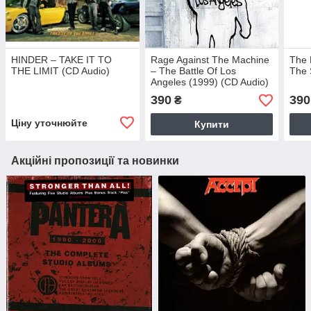
HINDER – TAKE IT TO
Rage Against The Machine
The 
THE LIMIT (CD Audio)
– The Battle Of Los
The 
Angeles (1999) (CD Audio)
390
390
₴
Ціну уточнюйте
Купити
Акційні пропозиції та новинки