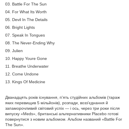
03. Battle For The Sun
04. For What Its Worth
05. Devil In The Details
06. Bright Lights
07. Speak In Tongues
08. The Never-Ending Why
09. Julien
10. Happy Youre Gone
11. Breathe Underwater
12. Come Undone
13. Kings Of Medicine
Дванадцять років існування, п'ять студійних альбомів (тараж
яких перевищив 5 мільйонів), розпади, возз'єднання й
запаморочливий світовий успіх — і ось, через три роки після
випуску «Meds», британські альтернативники Placebo готові
повернутися з новим альбомом. Альбом названий «Battle For
The Sun».