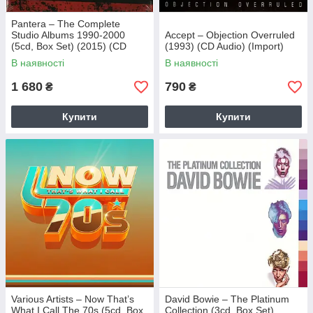
Pantera – The Complete
Studio Albums 1990-2000
Accept – Objection Overruled
(5cd, Box Set) (2015) (CD
(1993) (CD Audio) (Import)
Audio) (Import)
В наявності
В наявності
1 680
790
₴
₴
Купити
Купити
Various Artists – Now That’s
David Bowie – The Platinum
What I Call The 70s (5cd, Box
Collection (3cd, Box Set)