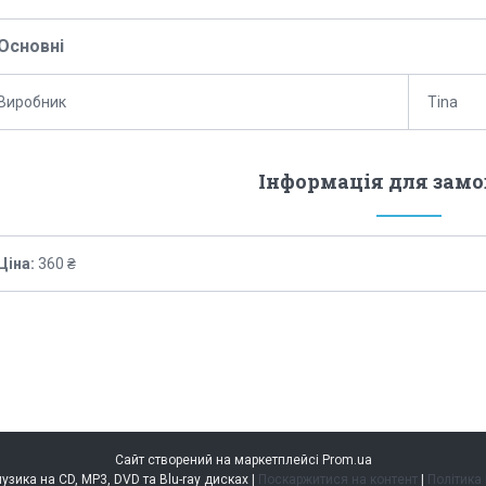
Основні
Виробник
Tina
Інформація для зам
Ціна:
360 ₴
Сайт створений на маркетплейсі
Prom.ua
music.kiev.ua — музика на CD, MP3, DVD та Blu-ray дисках |
Поскаржитися на контент
|
Політика