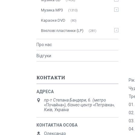
7436
Музика MP3
1310
Караоке DVD
80
Вінілові пластинки (LP)
281
Про нас
Відгуки
КОНТАКТИ
Рік
Чуд
Тр
пр-т Степана Бандери, 6. (метро
01.
«Почайна»), бізнес-центр «Петрівка»,
Київ, Україна
02.
03.
04.
Олександр