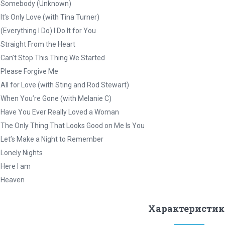
. Somebody (Unknown)
 It’s Only Love (with Tina Turner)
 (Everything I Do) I Do It for You
 Straight From the Heart
 Can’t Stop This Thing We Started
 Please Forgive Me
 All for Love (with Sting and Rod Stewart)
 When You’re Gone (with Melanie C)
 Have You Ever Really Loved a Woman
 The Only Thing That Looks Good on Me Is You
 Let’s Make a Night to Remember
 Lonely Nights
 Here I am
 Heaven
Характеристик