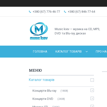
+380 (67) 776-46-77
+380 (67) 846-77-64
Music kiev — музика на CD, MP3,
DVD та Blu-ray дисках
ГОЛОВНА
КАТАЛОГ ТОВАРІВ
ПРО НА
Каталог товарів
Концерти Blu-ray
1808
Концерти DVD
2408
Музика CD