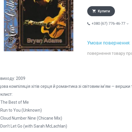
Купити
+380 (67) 776-46-77
повернення товару пр
 виходу: 2009
ова компіляція хітів серця й романтика зі світовим ім'ям — вершки
еклист:
 The Best of Me
 Run to You (Unknown)
 Cloud Number Nine (Chicane Mix)
 Don’t Let Go (with Sarah McLachlan)