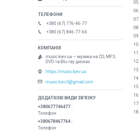
05
06.
07.
+380 (67) 776-46-77
08.
+380 (67) 846-77-64
09.
10.
11.
music.kiev.ua — музика на CD, MP3,
12.
DVD та Blu-ray дисках
13.
https://music.kiev.ua
14.
music.kiev3@gmail.com
15.
16.
17.
+380677746477
18.
Телефон
+380678467764
Телефон