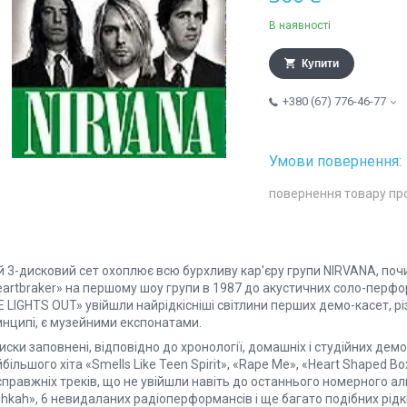
В наявності
Купити
+380 (67) 776-46-77
повернення товару пр
й 3-дисковий сет охоплює всю бурхливу кар'єру групи NIRVANA, по
eartbraker» на першому шоу групи в 1987 до акустичних соло-перфо
 LIGHTS OUT» увійшли найрідкісніші світлини перших демо-касет, різн
инципі, є музейними експонатами.
иски заповнені, відповідно до хронології, домашніх і студійних демо
більшого хіта «Smells Like Teen Spirit», «Rape Me», «Heart Shaped 
справжніх треків, що не увійшли навіть до останнього номерного 
hkah», 6 невидаланих радіоперформансів і ще багато подібних рідкі