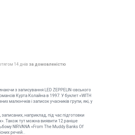
отягом 14 днів
за домовленістю
чинаючи з записування LED ZEPPELIN-овського
рмансів Курта Колайна в 1997. У буклет «WITH
их малюнчків і записок учасників групи, які, у
, записаних, наприклад, під час підготовки
Box». Також тут можна виявити 12 раніше
альбому NIRVANA «From The Muddy Banks Of
сних речей...