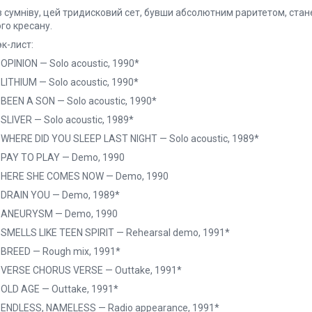
з сумніву, цей тридисковий сет, бувши абсолютним раритетом, стан
го кресану.
к-лист:
 OPINION — Solo acoustic, 1990*
 LITHIUM — Solo acoustic, 1990*
 BEEN A SON — Solo acoustic, 1990*
 SLIVER — Solo acoustic, 1989*
 WHERE DID YOU SLEEP LAST NIGHT — Solo acoustic, 1989*
. PAY TO PLAY — Demo, 1990
. HERE SHE COMES NOW — Demo, 1990
. DRAIN YOU — Demo, 1989*
. ANEURYSM — Demo, 1990
 SMELLS LIKE TEEN SPIRIT — Rehearsal demo, 1991*
 BREED — Rough mix, 1991*
. VERSE CHORUS VERSE — Outtake, 1991*
 OLD AGE — Outtake, 1991*
. ENDLESS, NAMELESS — Radio appearance, 1991*