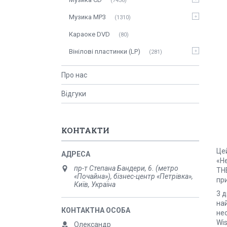
7436
Музика MP3
1310
Караоке DVD
80
Вінілові пластинки (LP)
281
Про нас
Відгуки
КОНТАКТИ
Це
«H
пр-т Степана Бандери, 6. (метро
THE
«Почайна»), бізнес-центр «Петрівка»,
пр
Київ, Україна
3 д
най
не
Wis
Олександр