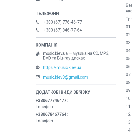
Бе
яко
Трэ
+380 (67) 776-46-77
01.
+380 (67) 846-77-64
02.
03.
04.
music.kiev.ua — музика на CD, MP3,
DVD та Blu-ray дисках
05.
06
https://music.kiev.ua
07
music.kiev3@gmail.com
08
09
10.
+380677746477
11.
Телефон
+380678467764
12
Телефон
13.
14