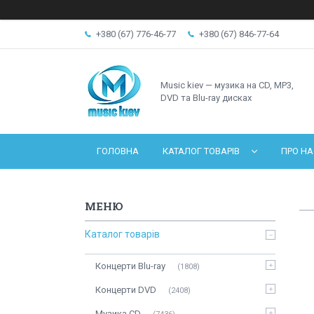
+380 (67) 776-46-77
+380 (67) 846-77-64
Music kiev — музика на CD, MP3,
DVD та Blu-ray дисках
ГОЛОВНА
КАТАЛОГ ТОВАРІВ
ПРО НА
Каталог товарів
Концерти Blu-ray
1808
Концерти DVD
2408
Музика CD