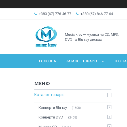
+380 (67) 776-46-77
+380 (67) 846-77-64
Music kiev — музика на CD, MP3,
DVD та Blu-ray дисках
ГОЛОВНА
КАТАЛОГ ТОВАРІВ
ПРО НА
Каталог товарів
Концерти Blu-ray
1808
Концерти DVD
2408
Музика CD