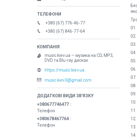
Бе
яко
Трэ
+380 (67) 776-46-77
01.
+380 (67) 846-77-64
02
03
04
music.kiev.ua — музика на CD, MP3,
DVD та Blu-ray дисках
05.
06.
https://music.kiev.ua
07
music.kiev3@gmail.com
08
09
10.
+380677746477
11.
Телефон
+380678467764
12.
Телефон
13.
14.