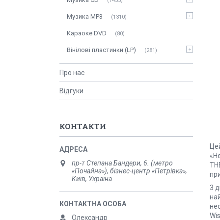
7435
Музика MP3
1310
Караоке DVD
80
Вінілові пластинки (LP)
281
Про нас
Відгуки
КОНТАКТИ
Це
«H
пр-т Степана Бандери, 6. (метро
THE
«Почайна»), бізнес-центр «Петрівка»,
пр
Київ, Україна
3 д
най
не
Wis
Олександр