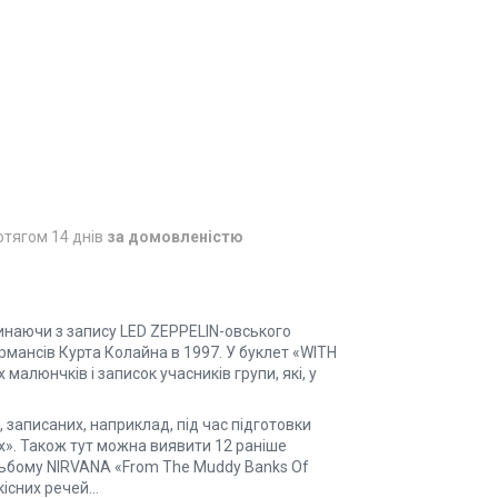
отягом 14 днів
за домовленістю
инаючи з запису LED ZEPPELIN-овського
рмансів Курта Колайна в 1997. У буклет «WITH
малюнчків і записок учасників групи, які, у
, записаних, наприклад, під час підготовки
Box». Також тут можна виявити 12 раніше
альбому NIRVANA «From The Muddy Banks Of
існих речей...