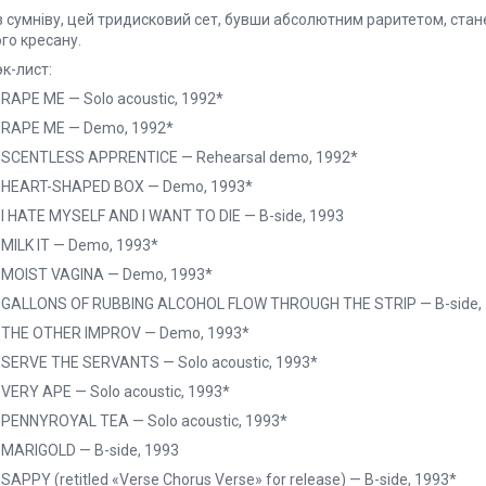
з сумніву, цей тридисковий сет, бувши абсолютним раритетом, стан
го кресану.
к-лист:
 RAPE ME — Solo acoustic, 1992*
. RAPE ME — Demo, 1992*
. SCENTLESS APPRENTICE — Rehearsal demo, 1992*
. HEART-SHAPED BOX — Demo, 1993*
 I HATE MYSELF AND I WANT TO DIE — B-side, 1993
 MILK IT — Demo, 1993*
. MOIST VAGINA — Demo, 1993*
. GALLONS OF RUBBING ALCOHOL FLOW THROUGH THE STRIP — B-side,
. THE OTHER IMPROV — Demo, 1993*
 SERVE THE SERVANTS — Solo acoustic, 1993*
 VERY APE — Solo acoustic, 1993*
 PENNYROYAL TEA — Solo acoustic, 1993*
 MARIGOLD — B-side, 1993
 SAPPY (retitled «Verse Chorus Verse» for release) — B-side, 1993*