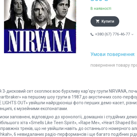
В наявності
Купити
+380 (67) 776-46-77
повернення товару пр
й 3-дисковий сет охоплює всю бурхливу кар'єру групи NIRVANA, поч
eartbraker» на першому шоу групи в 1987 до акустичних соло-перфо
 LIGHTS OUT» увійшли найрідкісніші фото перших демо-касет, різних 
инципі, є музейними експонатами.
иски заповнені, відповідно до хронології, домашніх і студійних демо
більшого хіта «Smells Like Teen Spirit», «Rape Me», «Heart Shaped 
справжніх треків, що не увійшли навіть до останнього номерного 
hkah», 6 невидаланих радіо-перформансів і ще багато подібних рідк