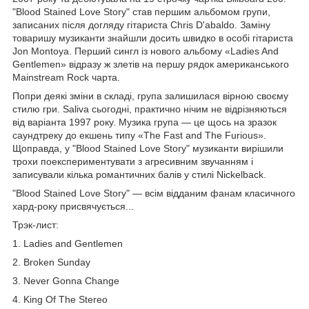
"Blood Stained Love Story" став першим альбомом групи,
записаних після догляду гітариста Chris D'abaldo. Заміну
товаришу музиканти знайшли досить швидко в особі гітариста
Jon Montoya. Перший сингл із нового альбому «Ladies And
Gentlemen» відразу ж злетів на першу рядок американського
Mainstream Rock чарта.
Попри деякі зміни в складі, група залишилася вірною своєму
стилю гри. Saliva сьогодні, практично нічим не відрізняються
від варіанта 1997 року. Музика група — це щось на зразок
саундтреку до екшень типу «The Fast and The Furious».
Щоправда, у "Blood Stained Love Story" музиканти вирішили
трохи поекспериментувати з агресивним звучанням і
записували кілька романтичних балів у стилі Nickelback.
"Blood Stained Love Story" — всім відданим фанам класичного
хард-року присвячується...
Трэк-лист:
1. Ladies and Gentlemen
2. Broken Sunday
3. Never Gonna Change
4. King Of The Stereo