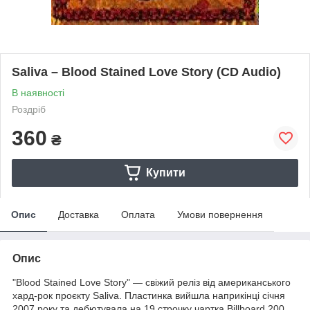
Saliva – Blood Stained Love Story (CD Audio)
В наявності
Роздріб
360
₴
Купити
Опис
Доставка
Оплата
Умови повернення
Опис
"Blood Stained Love Story" — свіжий реліз від американського
хард-рок проєкту Saliva. Пластинка вийшла наприкінці січня
2007 року та дебютувала на 19 строчку чартка Billboard 200.