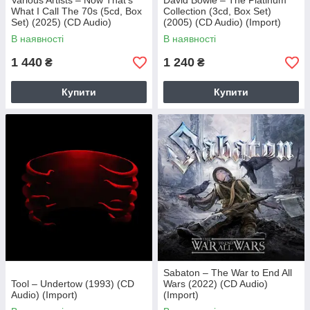
Various Artists – Now That’s
David Bowie – The Platinum
What I Call The 70s (5cd, Box
Collection (3cd, Box Set)
Set) (2025) (CD Audio)
(2005) (CD Audio) (Import)
(Import)
В наявності
В наявності
1 440
1 240
₴
₴
Купити
Купити
Sabaton – The War to End All
Tool – Undertow (1993) (CD
Wars (2022) (CD Audio)
Audio) (Import)
(Import)