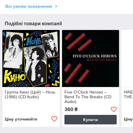
Всі умови повернення
Подібні товари компанії
Группа Кино (Цой) – Ночь
Five O’Clock Heroes –
HIND
(1986) (CD Audio)
Bend To The Breaks (CD
THE 
Audio)
360
₴
Ціну уточнюйте
Цін
Купити