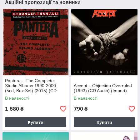
Акційні пропозиції та новинки
Pantera – The Complete
Studio Albums 1990-2000
Accept – Objection Overruled
(5cd, Box Set) (2015) (CD
(1993) (CD Audio) (Import)
Audio) (Import)
В наявності
В наявності
1 680
790
₴
₴
Купити
Купити