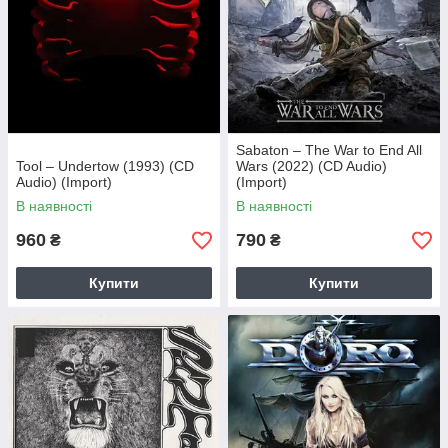
Sabaton – The War to End All
Tool – Undertow (1993) (CD
Wars (2022) (CD Audio)
Audio) (Import)
(Import)
В наявності
В наявності
960
790
₴
₴
Купити
Купити