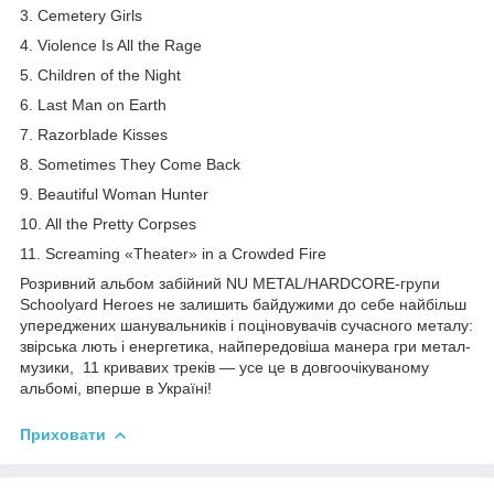
3. Cemetery Girls
4. Violence Is All the Rage
5. Children of the Night
6. Last Man on Earth
7. Razorblade Kisses
8. Sometimes They Come Back
9. Beautiful Woman Hunter
10. All the Pretty Corpses
11. Screaming «Theater» in a Crowded Fire
Розривний альбом забійний NU METAL/HARDCORE-групи
Schoolyard Heroes не залишить байдужими до себе найбільш
упереджених шанувальників і поціновувачів сучасного металу:
звірська лють і енергетика, найпередовіша манера гри метал-
музики, 11 кривавих треків — усе це в довгоочікуваному
альбомі, вперше в Україні!
Приховати