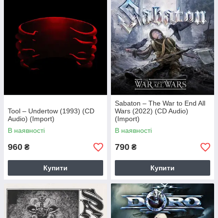
Sabaton – The War to End All
Tool – Undertow (1993) (CD
Wars (2022) (CD Audio)
Audio) (Import)
(Import)
В наявності
В наявності
960
790
₴
₴
Купити
Купити