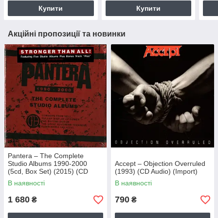
Купити
Купити
Акційні пропозиції та новинки
Pantera – The Complete
Studio Albums 1990-2000
Accept – Objection Overruled
(5cd, Box Set) (2015) (CD
(1993) (CD Audio) (Import)
Audio) (Import)
В наявності
В наявності
1 680
790
₴
₴