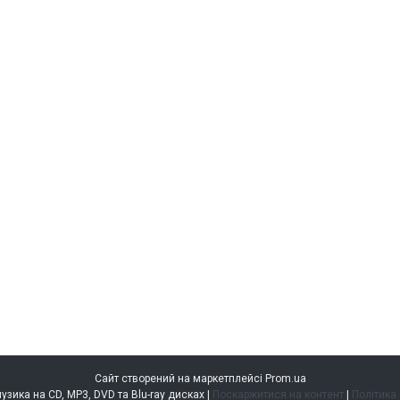
Сайт створений на маркетплейсі
Prom.ua
music.kiev.ua — музика на CD, MP3, DVD та Blu-ray дисках |
Поскаржитися на контент
|
Політика