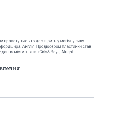
правоту тих, хто досі вірить у магічну силу
ертфордшира, Англія. Продюсером пластинки став
ання містить хіти «Girls& Boys, Alright.
овлення