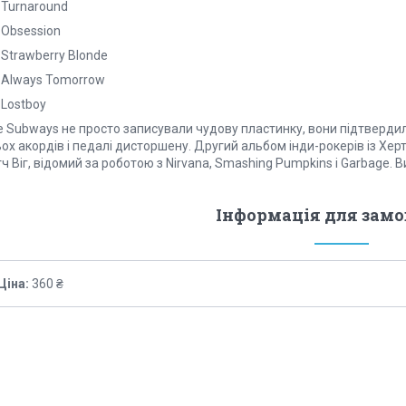
 Turnaround
 Obsession
 Strawberry Blonde
. Always Tomorrow
 Lostboy
 Subways не просто записували чудову пластинку, вони підтвердили 
ьох акордів і педалі дисторшену. Другий альбом інди-рокерів із Х
ч Віг, відомий за роботою з Nirvana, Smashing Pumpkins і Garbage. Вид
Інформація для зам
Ціна:
360 ₴