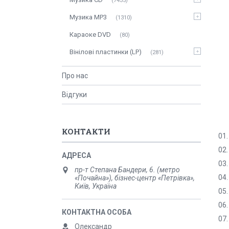
7435
Музика MP3
1310
Караоке DVD
80
Вінілові пластинки (LP)
281
Про нас
Відгуки
КОНТАКТИ
01.
02.
03.
пр-т Степана Бандери, 6. (метро
04.
«Почайна»), бізнес-центр «Петрівка»,
Київ, Україна
05.
06.
07.
Олександр