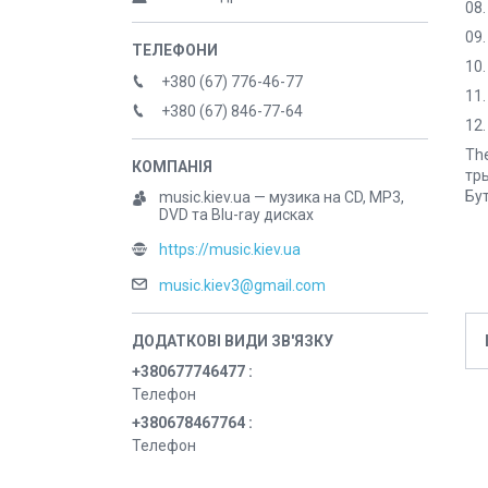
08.
09.
10.
+380 (67) 776-46-77
11
+380 (67) 846-77-64
12.
The
тр
Бут
music.kiev.ua — музика на CD, MP3,
DVD та Blu-ray дисках
https://music.kiev.ua
music.kiev3@gmail.com
+380677746477
Телефон
+380678467764
Телефон