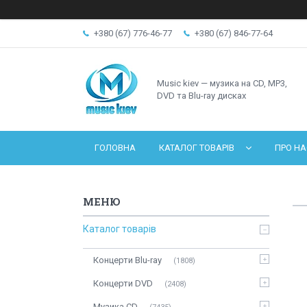
+380 (67) 776-46-77
+380 (67) 846-77-64
Music kiev — музика на CD, MP3,
DVD та Blu-ray дисках
ГОЛОВНА
КАТАЛОГ ТОВАРІВ
ПРО НА
Каталог товарів
Концерти Blu-ray
1808
Концерти DVD
2408
Музика CD