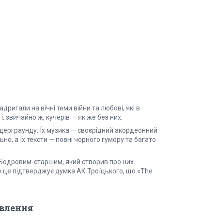
игали на вічні теми війни та любові, які в
, звичайно ж, кучерів — як же без них.
андерграунду. Їх музика — своєрідний акордеонний
но, а їх тексти — повні чорного гумору та багато
 Бодровим-старшим, який створив про них
е це підтверджує думка АК Троїцького, що «The
овлення