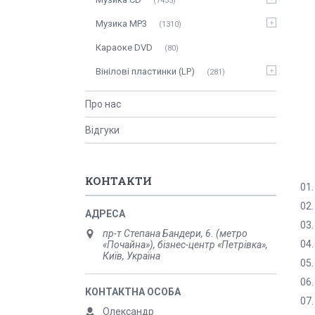
7435
Музика MP3
1310
Караоке DVD
80
Вінілові пластинки (LP)
281
Про нас
Відгуки
КОНТАКТИ
01.
02
03.
пр-т Степана Бандери, 6. (метро
04.
«Почайна»), бізнес-центр «Петрівка»,
Київ, Україна
05.
06.
07.
Олександр