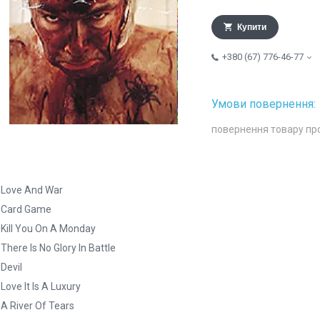
Купити
+380 (67) 776-46-77
повернення товару пр
 Love And War
. Card Game
 Kill You On A Monday
 There Is No Glory In Battle
 Devil
 Love It Is A Luxury
 A River Of Tears