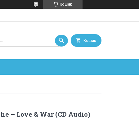
Кошик
Кошик
 The – Love & War (CD Audio)