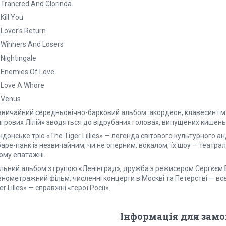
 Trancred And Clorinda
 Kill You
 Lover’s Return
 Winners And Losers
 Nightingale
 Enemies Of Love
 Love A Whore
 Venus
вичайний середньовічно-барковий альбом: акордеон, клавесин і мадр
грових Лілій» зводяться до відрубаних головах, випущених кишень і
донське тріо «The Tiger Lillies» — легенда світового культурного 
аре-панк із незвичайним, чи не оперним, вокалом, їх шоу — театраль
ому епатажні.
ільний альбом з групою «Ленінград», дружба з режисером Сергєєм
внометражний фільм, численні концерти в Москві та Петерстві — вс
er Lilles» — справжні «герої Росії».
Інформація для зам