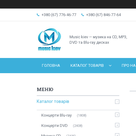
+380 (67) 776-46-77
+380 (67) 846-77-64
Music kiev — музика на CD, MP3,
DVD та Blu-ray дисках
ГОЛОВНА
КАТАЛОГ ТОВАРІВ
ПРО НА
Каталог товарів
Концерти Blu-ray
1808
Концерти DVD
2408
Музика CD