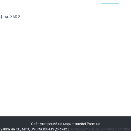
Ціна:
360 ₴
Сайт створений на маркетплейсі
Prom.ua
music.kiev.ua — музика на CD, MP3, DVD та Blu-ray дисках |
Поскаржитися на контент
|
Політика