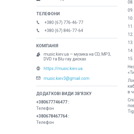
08.
09.
10.
+380 (67) 776-46-77
11.
+380 (67) 846-77-64
12.
13.
14.
music.kiev.ua — музика на CD, MP3,
15.
DVD та Blu-ray дисках
Нез
https://music.kiev.ua
«Ти
music.kiev3@gmail.com
Лон
каб
в ч
Сп
+380677746477
по
Телефон
Tig
+380678467764
Телефон