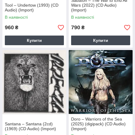
Sabaton – The War to End All
Tool – Undertow (1993) (CD
Wars (2022) (CD Audio)
Audio) (Import)
(Import)
В наявності
В наявності
960
790
₴
₴
Купити
Купити
Doro – Warriors of the Sea
Santana – Santana (2cd)
(2025) (digipack) (CD Audio)
(1969) (CD Audio) (Import)
(Import)