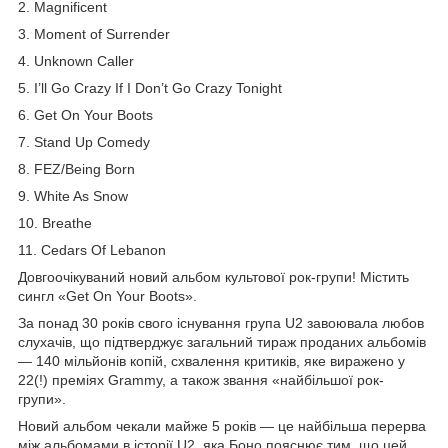
2. Magnificent
3. Moment of Surrender
4. Unknown Caller
5. I’ll Go Crazy If I Don’t Go Crazy Tonight
6. Get On Your Boots
7. Stand Up Comedy
8. FEZ/Being Born
9. White As Snow
10. Breathe
11. Cedars Of Lebanon
Довгоочікуваний новий альбом культової рок-групи! Містить
сингл «Get On Your Boots».
За понад 30 років свого існування група U2 завоювала любов
слухачів, що підтверджує загальний тираж проданих альбомів
— 140 мільйонів копій, схвалення критиків, яке виражено у
22(!) преміях Grammy, а також звання «найбільшої рок-
групи».
Новий альбом чекали майже 5 років — це найбільша перерва
між альбомами в історії U2, яка Боно пояснює тим, що цей