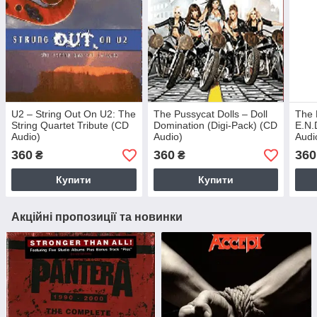
U2 – String Out On U2: The
The Pussycat Dolls – Doll
The 
String Quartet Tribute (CD
Domination (Digi-Pack) (CD
E.N.
Audio)
Audio)
Audi
360
360
360
₴
₴
Купити
Купити
Акційні пропозиції та новинки