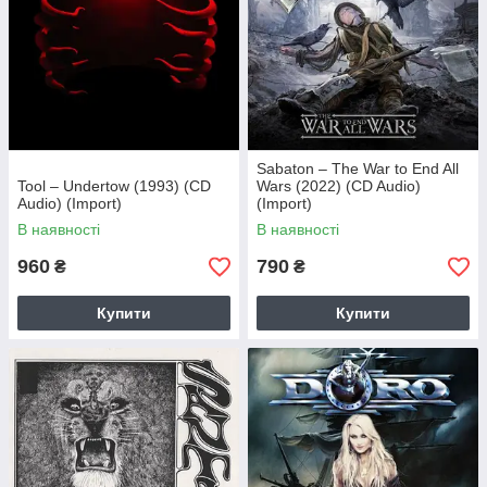
Sabaton – The War to End All
Tool – Undertow (1993) (CD
Wars (2022) (CD Audio)
Audio) (Import)
(Import)
В наявності
В наявності
960
790
₴
₴
Купити
Купити