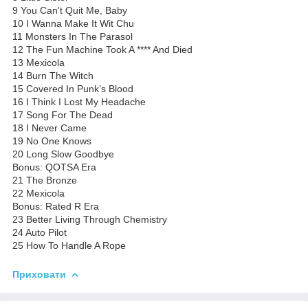
9 You Can't Quit Me, Baby
10 I Wanna Make It Wit Chu
11 Monsters In The Parasol
12 The Fun Machine Took A **** And Died
13 Mexicola
14 Burn The Witch
15 Covered In Punk’s Blood
16 I Think I Lost My Headache
17 Song For The Dead
18 I Never Came
19 No One Knows
20 Long Slow Goodbye
Bonus: QOTSA Era
21 The Bronze
22 Mexicola
Bonus: Rated R Era
23 Better Living Through Chemistry
24 Auto Pilot
25 How To Handle A Rope
Приховати