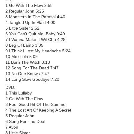
1 Go With The Flow 2:58
2 Regular John 5:25
3 Monsters In The Parasol 4:40
4 Tangled Up In Plaid 4:00
5 Little Sister 2:52
6 You Can’t Quit Me, Baby 9:49
7 I Wanna Make It Wit Chu 4:28
8 Leg Of Lamb 3:35
9 I Think I Lost My Headache 5:24
10 Mexicola 5:09
11 Burn The Witch 3:13
12 Song For The Dead 7:47
13 No One Knows 7:47
14 Long Slow Goodbye 7:20
DVD:
1 This Lullaby
2 Go With The Flow
3 Feel Good Hit Of The Summer
4 The Lost Art Of Keeping A Secret
5 Regular John
6 Song For The Deaf
7 Avon
8 Little Sister