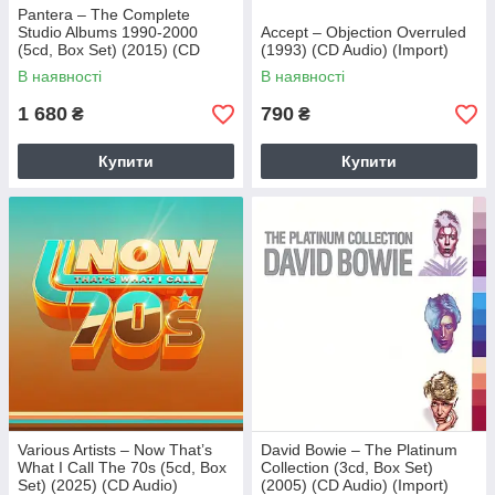
Pantera – The Complete
Studio Albums 1990-2000
Accept – Objection Overruled
(5cd, Box Set) (2015) (CD
(1993) (CD Audio) (Import)
Audio) (Import)
В наявності
В наявності
1 680
790
₴
₴
Купити
Купити
Various Artists – Now That’s
David Bowie – The Platinum
What I Call The 70s (5cd, Box
Collection (3cd, Box Set)
Set) (2025) (CD Audio)
(2005) (CD Audio) (Import)