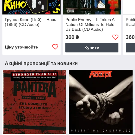
Группа Кино (Цой) – Ночь
Public Enemy – It Takes A
Publ
(1986) (CD Audio)
Nation Of Millions To Hold
Blac
Us Back (CD Audio)
360
360
₴
Ціну уточнюйте
Купити
Акційні пропозиції та новинки