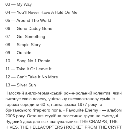
03 — My Way
04 — You’ll Never Have A Hold On Me
05 — Around The World
06 — Gone Daddy Gone
07 — Got Something
08 — Simple Story
09 — Outside
10 — Song No 1 Remix
11 — Take It Or Leave It
12 — Can't Take It No More
13 — Silver Sun
Нагослий англо-германський рок-н-рольний колектив, який
виконує свою власну, унікальну високооктанову суміш із
гаража середини 60-х, панка зразка 1977 року та
британського гітарного попа. «Favourite Enemy» — альбом
2006 року. Остання студійна пластинка групи на сьогодні.
Чудовий диск для всіх шанувальників THE CRAMPS, THE
HIVES, THE HELLACOPTERS і ROCKET FROM THE CRYPT.