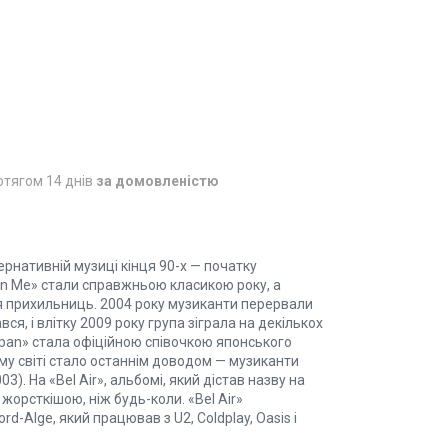
отягом 14 днів
за домовленістю
рнативній музиці кінця 90-х — початку
k On Me» стали справжньою класикою року, а
я прихильниць. 2004 року музиканти перервали
ся, і влітку 2009 року група зіграла на декількох
Japan» стала офіційною співочкою японського
му світі стало останнім доводом — музиканти
03). На «Bel Air», альбомі, який дістав назву на
жорсткішою, ніж будь-коли. «Bel Air»
-Alge, який працював з U2, Coldplay, Oasis і