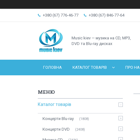
+380 (67) 776-46-77
+380 (67) 846-77-64
Music kiev — музика на CD, MP3,
DVD та Blu-ray дисках
ГОЛОВНА
КАТАЛОГ ТОВАРІВ
ПРО НА
Каталог товарів
Концерти Blu-ray
1808
Концерти DVD
2408
Музика CD