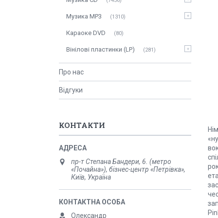
7436
Музика MP3
1310
Караоке DVD
80
Вінілові пластинки (LP)
281
Про нас
Відгуки
КОНТАКТИ
Нім
«ну
во
спі
пр-т Степана Бандери, 6. (метро
рок
«Почайна»), бізнес-центр «Петрівка»,
ет
Київ, Україна
зас
чес
зап
Pin
Олександр