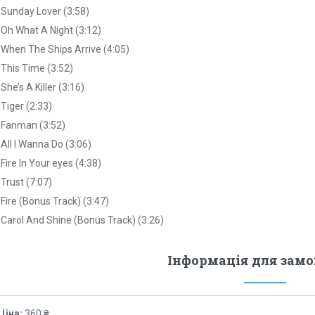
 Sunday Lover (3:58)
 Oh What A Night (3:12)
 When The Ships Arrive (4:05)
 This Time (3:52)
 She’s A Killer (3:16)
 Tiger (2:33)
 Fanman (3:52)
 All I Wanna Do (3:06)
 Fire In Your eyes (4:38)
 Trust (7:07)
 Fire (Bonus Track) (3:47)
 Carol And Shine (Bonus Track) (3:26)
Інформація для зам
Ціна:
360 ₴