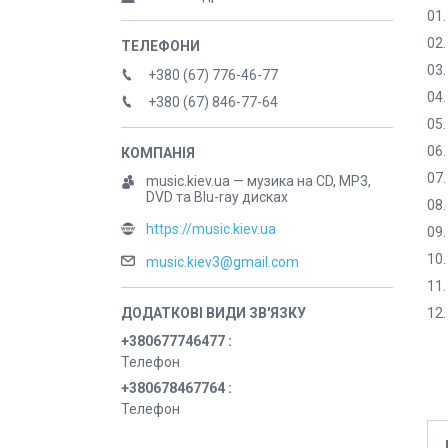
01.
02.
03.
+380 (67) 776-46-77
04.
+380 (67) 846-77-64
05.
06.
07.
music.kiev.ua — музика на CD, MP3,
DVD та Blu-ray дисках
08.
https://music.kiev.ua
09.
10.
music.kiev3@gmail.com
11.
12.
+380677746477
Телефон
+380678467764
Телефон