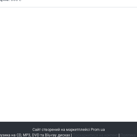
Сайт створений на маркетплейсі
Prom.ua
music.kiev.ua — музика на CD, MP3, DVD та Blu-ray дисках |
Поскаржитися на контент
|
Політика