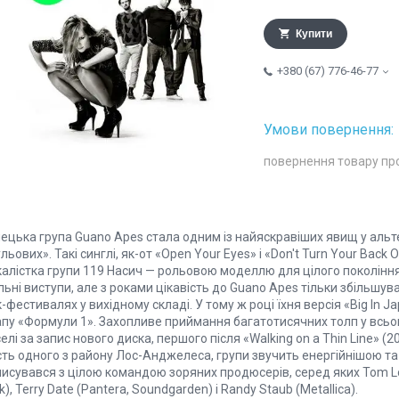
Купити
+380 (67) 776-46-77
повернення товару пр
ецька група Guano Apes стала одним із найяскравіших явищ у альте
льових». Такі синглі, як-от «Open Your Eyes» і «Don't Turn Your Bac
калістка групи 119 Насич — рольовою моделлю для цілого поколінн
льні виступи, але з роками цікавість до Guano Apes тільки збільшував
-фестивалях у вихідному складі. У тому ж році їхня версія «Big In 
апу «Формули 1». Захопливе приймання багатотисячних толп у всьо
елі за запис нового диска, першого після «Walking on a Thin Line» (20
ть одного з району Лос-Анджелеса, групи звучить енергійнішою та 
исувався з цілою командою зоряних продюсерів, серед яких Tom Lord
k), Terry Date (Pantera, Soundgarden) і Randy Staub (Metallica).