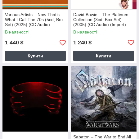
Various Artists – Now That’s
David Bowie – The Platinum
What I Call The 70s (5cd, Box
Collection (3cd, Box Set)
Set) (2025) (CD Audio)
(2005) (CD Audio) (Import)
(Import)
В наявності
В наявності
1 440
1 240
₴
₴
Купити
Купити
Sabaton – The War to End All