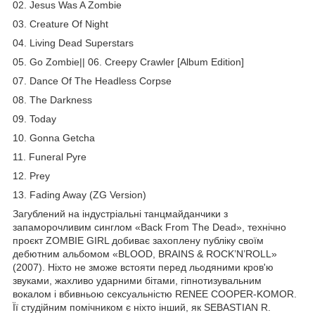
02. Jesus Was A Zombie
03. Creature Of Night
04. Living Dead Superstars
05. Go Zombie|| 06. Creepy Crawler [Album Edition]
07. Dance Of The Headless Corpse
08. The Darkness
09. Today
10. Gonna Getcha
11. Funeral Pyre
12. Prey
13. Fading Away (ZG Version)
Загублений на індустріальні танцмайданчики з
запаморочливим синглом «Back From The Dead», технічно
проєкт ZOMBIE GIRL добиває захоплену публіку своїм
дебютним альбомом «BLOOD, BRAINS & ROCK’N’ROLL»
(2007). Ніхто не зможе встояти перед льодяними кров'ю
звуками, жахливо ударними бітами, гіпнотизувальним
вокалом і вбивньою сексуальністю RENEE COOPER-KOMOR.
Її студійним помічником є ніхто інший, як SEBASTIAN R.