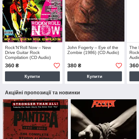
Rock’N’Roll Now – New
John Fogerty – Eye of the
The 
Drive Guitar Rock
Zombie (1986) (CD Audio)
Rock
Compilation (CD Audio)
Audi
360
380
360
₴
₴
Купити
Купити
Акційні пропозиції та новинки