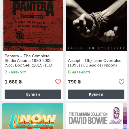
Pantera – The Complete
Studio Albums 1990-2000
Accept – Objection Overruled
(5cd, Box Set) (2015) (CD
(1993) (CD Audio) (Import)
Audio) (Import)
В наявності
В наявності
1 680
790
₴
₴
Купити
Купити