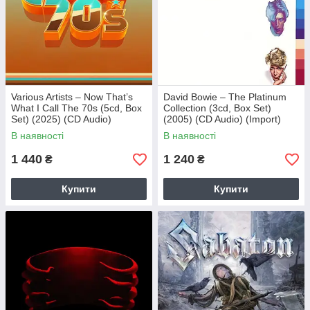
Various Artists – Now That’s
David Bowie – The Platinum
What I Call The 70s (5cd, Box
Collection (3cd, Box Set)
Set) (2025) (CD Audio)
(2005) (CD Audio) (Import)
(Import)
В наявності
В наявності
1 440
1 240
₴
₴
Купити
Купити