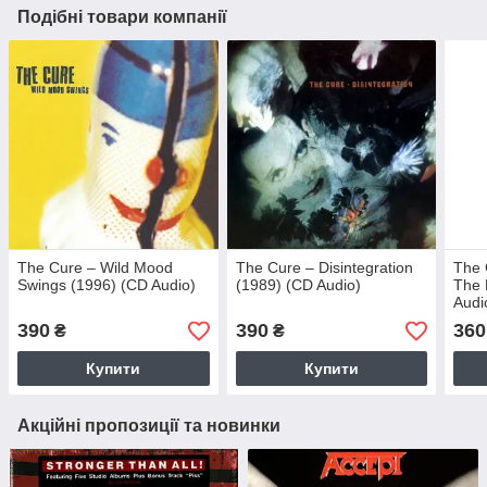
Подібні товари компанії
The Cure – Wild Mood
The Cure – Disintegration
The 
Swings (1996) (CD Audio)
(1989) (CD Audio)
The 
Audi
390
390
360
₴
₴
Купити
Купити
Акційні пропозиції та новинки