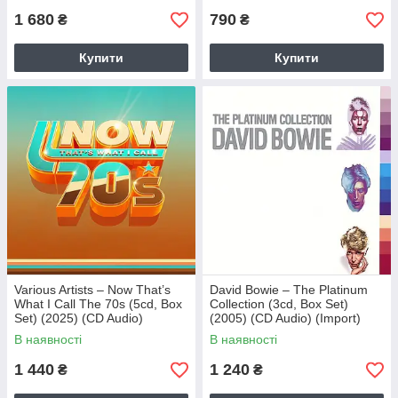
1 680
790
₴
₴
Купити
Купити
Various Artists – Now That’s
David Bowie – The Platinum
What I Call The 70s (5cd, Box
Collection (3cd, Box Set)
Set) (2025) (CD Audio)
(2005) (CD Audio) (Import)
(Import)
В наявності
В наявності
1 440
1 240
₴
₴