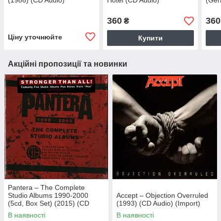
(1986) (CD Audio)
Hotel (CD Audio)
(Ger
360
360
₴
Ціну уточнюйте
Купити
Акційні пропозиції та новинки
Pantera – The Complete
Studio Albums 1990-2000
Accept – Objection Overruled
(5cd, Box Set) (2015) (CD
(1993) (CD Audio) (Import)
Audio) (Import)
В наявності
В наявності