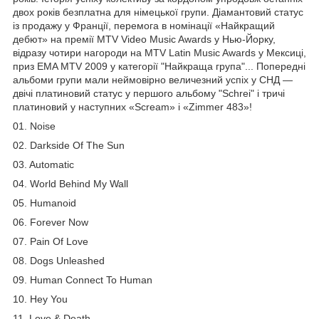
двох років безплатна для німецької групи. Діамантовий статус
із продажу у Франції, перемога в номінації «Найкращий
дебют» на премії MTV Video Music Awards у Нью-Йорку,
відразу чотири нагороди на MTV Latin Music Awards у Мексиці,
приз EMA MTV 2009 у категорії "Найкраща група"... Попередні
альбоми групи мали неймовірно величезний успіх у СНД —
двічі платиновий статус у першого альбому "Schrei" і тричі
платиновий у наступних «Scream» і «Zimmer 483»!
01. Noise
02. Darkside Of The Sun
03. Automatic
04. World Behind My Wall
05. Humanoid
06. Forever Now
07. Pain Of Love
08. Dogs Unleashed
09. Human Connect To Human
10. Hey You
11. Love & Death