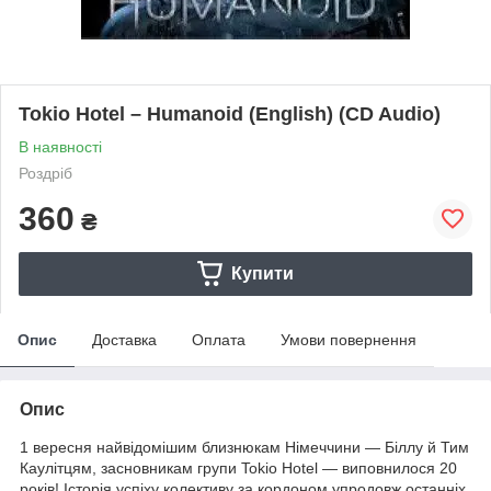
Tokio Hotel – Humanoid (English) (CD Audio)
В наявності
Роздріб
360
₴
Купити
Опис
Доставка
Оплата
Умови повернення
Опис
1 вересня найвідомішим близнюкам Німеччини — Біллу й Тим
Каулітцям, засновникам групи Tokio Hotel — виповнилося 20
років! Історія успіху колективу за кордоном упродовж останніх