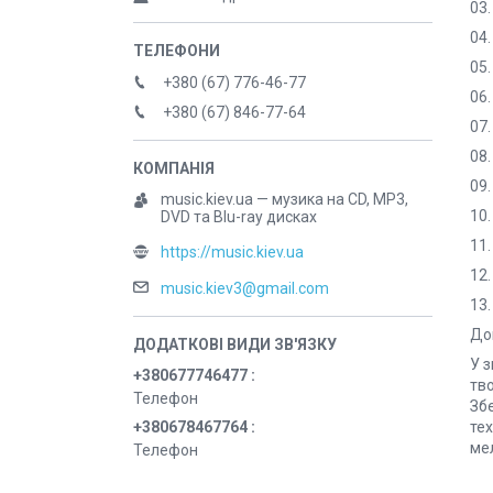
03.
04.
05.
+380 (67) 776-46-77
06.
+380 (67) 846-77-64
07.
08.
09.
music.kiev.ua — музика на CD, MP3,
10.
DVD та Blu-ray дисках
11.
https://music.kiev.ua
12.
music.kiev3@gmail.com
13.
Дов
У з
+380677746477
тво
Телефон
Зб
+380678467764
тех
ме
Телефон