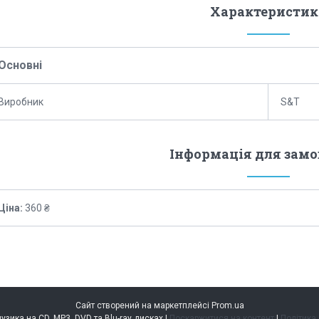
Характеристик
Основні
Виробник
S&T
Інформація для зам
Ціна:
360 ₴
Сайт створений на маркетплейсі
Prom.ua
music.kiev.ua — музика на CD, MP3, DVD та Blu-ray дисках |
Поскаржитися на контент
|
Політика