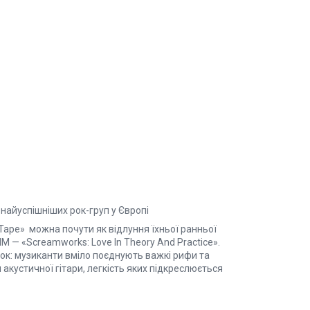
найуспішніших рок-груп у Європі
 Tape» можна почути як відлуння їхньої ранньої
HIM — «Screamworks: Love In Theory And Practice».
ток: музиканти вміло поєднують важкі рифи та
 акустичної гітари, легкість яких підкреслюється