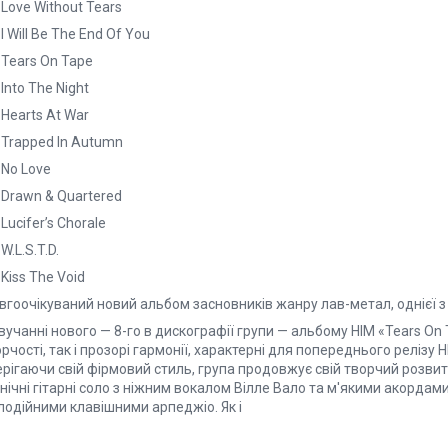
 Love Without Tears
 I Will Be The End Of You
 Tears On Tape
 Into The Night
 Hearts At War
 Trapped In Autumn
 No Love
 Drawn & Quartered
 Lucifer’s Chorale
 W.L.S.T.D.
 Kiss The Void
гоочікуваний новий альбом засновників жанру лав-метал, однієї з 
вучанні нового — 8-го в дискографії групи — альбому HIM «Tears On
рчості, так і прозорі гармонії, характерні для попереднього релізу 
ерігаючи свій фірмовий стиль, група продовжує свій творчий розви
нічні гітарні соло з ніжним вокалом Вілле Вало та м'якими акордами
лодійними клавішними арпеджіо. Як і