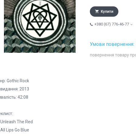
Купити
+380 (67) 776-46-77
повернення товару пр
р: Gothic Rock
 видання: 2013
валість: 42:08
еклист:
 Unleash The Red
 All Lips Go Blue