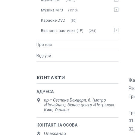
7435
Музика MP3
1310
Караоке DVD
80
Вінілові пластинки (LP)
281
Про нас
Відгуки
КОНТАКТИ
Жан
Рік
Три
пр-т Степана Бандери, 6. (метро
«Почайна»), бізнес-центр «Петрівка»,
Київ, Україна
Тр
01.
02.
Олександр