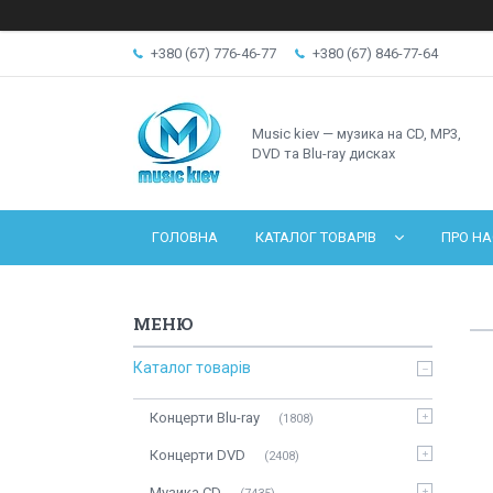
+380 (67) 776-46-77
+380 (67) 846-77-64
Music kiev — музика на CD, MP3,
DVD та Blu-ray дисках
ГОЛОВНА
КАТАЛОГ ТОВАРІВ
ПРО НА
Каталог товарів
Концерти Blu-ray
1808
Концерти DVD
2408
Музика CD