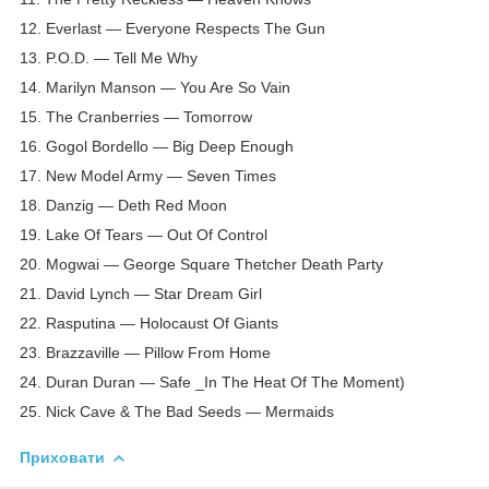
12. Everlast — Everyone Respects The Gun
13. P.O.D. — Tell Me Why
14. Marilyn Manson — You Are So Vain
15. The Cranberries — Tomorrow
16. Gogol Bordello — Big Deep Enough
17. New Model Army — Seven Times
18. Danzig — Deth Red Moon
19. Lake Of Tears — Out Of Control
20. Mogwai — George Square Thetcher Death Party
21. David Lynch — Star Dream Girl
22. Rasputina — Holocaust Of Giants
23. Brazzaville — Pillow From Home
24. Duran Duran — Safe _In The Heat Of The Moment)
25. Nick Cave & The Bad Seeds — Mermaids
Приховати