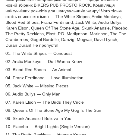
новий збірник BIKERS PUB PROSTO ROCK. Компіляція
найгучніших рок-хітів для шанувальників жанру! Чого тільки
стоїть список етх імен — The White Stripes, Arctic Monkeys,
Blood Red Shoes, Franz Ferdinand, Jack White, Audio Bullys,
Karen Elson, Queen Of The Stone Age, Skunk Anansie, Placebo,
The Pretty Reckless, Elast, P.D. Marilynson, Marinson, The The
Cranberries, Gogol Bordello, Danzig, Mogwai, David Lynch,
Duran Duran! Не пропусти!
01. The White Stripes — Conquest
02. Arctic Monkeys — Do I Wanna Know
03. Blood Red Shoes — An Animal
04. Franz Ferdinand — Love Illumination
05. Jack White — Missing Pieces
06. Audio Bullys — Only Man
07. Karen Elson — The Birds They Circle
08. Queens Of The Stone Age My Gog Is The Sun
09. Skunk Anansie I Believe In You
10. Placebo — Bright Lights (Single Version)
11. The Pretty Reckless — Heaven Knows