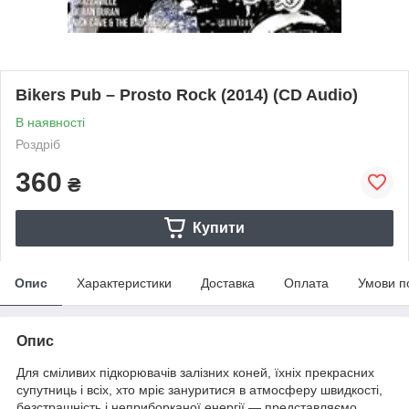
Bikers Pub – Prosto Rock (2014) (CD Audio)
В наявності
Роздріб
360
₴
Купити
Опис
Характеристики
Доставка
Оплата
Умови п
Опис
Для сміливих підкорювачів залізних коней, їхніх прекрасних
супутниць і всіх, хто мріє зануритися в атмосферу швидкості,
безстрашність і неприборканої енергії — представляємо