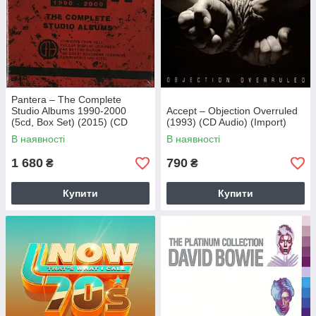
Pantera – The Complete
Studio Albums 1990-2000
Accept – Objection Overruled
(5cd, Box Set) (2015) (CD
(1993) (CD Audio) (Import)
Audio) (Import)
В наявності
В наявності
1 680
790
₴
₴
Купити
Купити