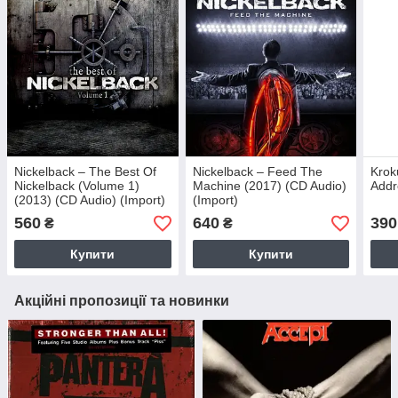
Nickelback – The Best Of
Nickelback – Feed The
Krok
Nickelback (Volume 1)
Machine (2017) (CD Audio)
Addr
(2013) (CD Audio) (Import)
(Import)
560
640
390
₴
₴
Купити
Купити
Акційні пропозиції та новинки