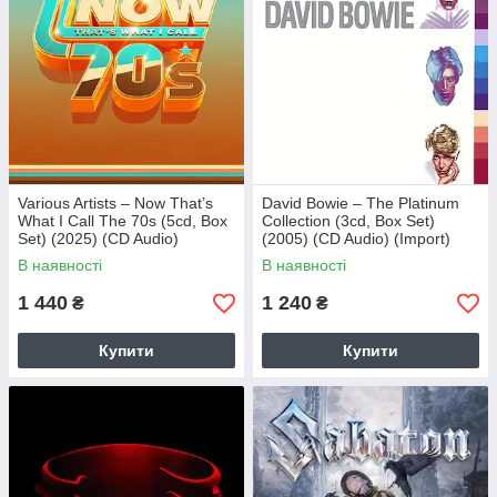
Various Artists – Now That’s
David Bowie – The Platinum
What I Call The 70s (5cd, Box
Collection (3cd, Box Set)
Set) (2025) (CD Audio)
(2005) (CD Audio) (Import)
(Import)
В наявності
В наявності
1 440
1 240
₴
₴
Купити
Купити