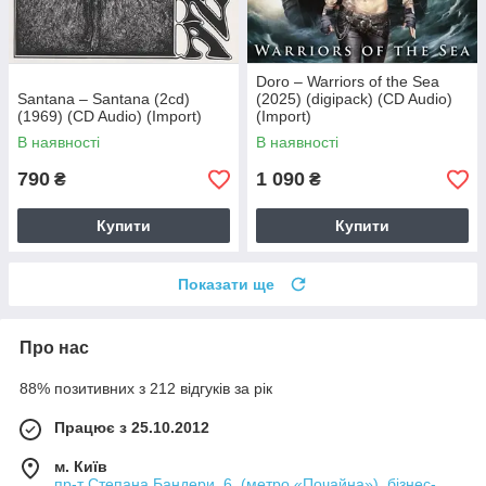
Doro – Warriors of the Sea
Santana – Santana (2cd)
(2025) (digipack) (CD Audio)
(1969) (CD Audio) (Import)
(Import)
В наявності
В наявності
790
1 090
₴
₴
Купити
Купити
Показати ще
Про нас
88% позитивних з 212 відгуків за рік
Працює з 25.10.2012
м. Київ
пр-т Степана Бандери, 6. (метро «Почайна»), бізнес-