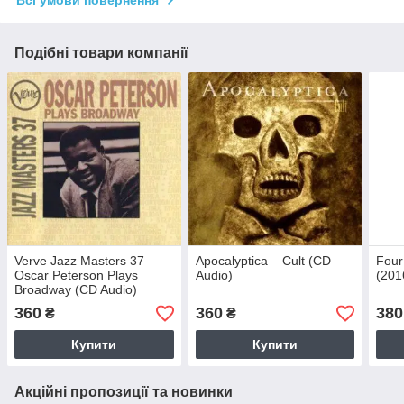
Подібні товари компанії
Verve Jazz Masters 37 –
Apocalyptica – Cult (CD
Four
Oscar Peterson Plays
Audio)
(201
Broadway (CD Audio)
360
360
380
₴
₴
Купити
Купити
Акційні пропозиції та новинки