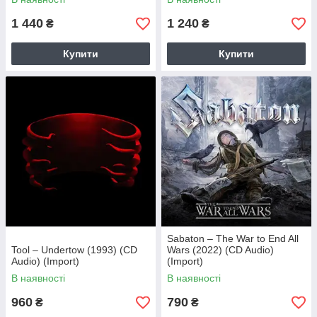
1 440
1 240
₴
₴
Купити
Купити
Sabaton – The War to End All
Tool – Undertow (1993) (CD
Wars (2022) (CD Audio)
Audio) (Import)
(Import)
В наявності
В наявності
960
790
₴
₴