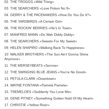
02. THE TROGGS «Wild Thing»
03. THE SEARCHERS «Love Potion No.9»
04. GERRY & THE PACEMAKERS «How Do You Do It?»
05. THE YARDBIRDS «A Certain Girl»
06. THE ROCKIN' BERRIES «He's In Town»
07. MANFRED MANN «Do Wah Diddy Diddy»
08. THE SEARCHERS «Sweets For My Sweet»
09. HELEN SHAPIRO «Walking Back To Happiness»
10. WALKER BROTHERS «The Sun Ain't Gonna Shine
Anymore»
11. THE MERSEYBEATS «Sorrow»
12. THE SWINGING BLUE JEANS «You're No Good»
13. PETULA CLARK «Downtown»
14. WAYNE FONTANA «Pamela Pamela»
15. TREMELOES «Suddenly You Love Me»
16. GENE PITNEY «Something Gotten Hold Of My Heart»
17. CHRISTIE «Yellow River»