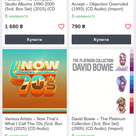
Studio Albums 1990-2000
Accept – Objection Overruled
(5cd, Box Set) (2015) (CD
(1993) (CD Audio) (Import)
Audio) (Import)
В наявності
В наявності
1 680
790
₴
₴
Купити
Купити
Various Artists – Now That’s
David Bowie – The Platinum
What I Call The 70s (5cd, Box
Collection (3cd, Box Set)
Set) (2025) (CD Audio)
(2005) (CD Audio) (Import)
(Import)
В наявності
В наявності