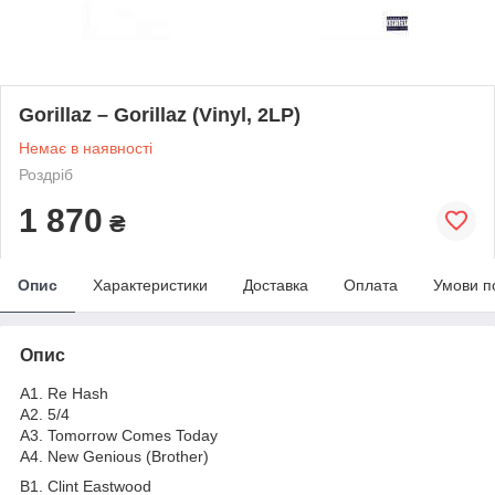
Gorillaz – Gorillaz (Vinyl, 2LP)
Немає в наявності
Роздріб
1 870
₴
Опис
Характеристики
Доставка
Оплата
Умови п
Опис
A1. Re Hash
A2. 5/4
A3. Tomorrow Comes Today
A4. New Genious (Brother)
B1. Clint Eastwood