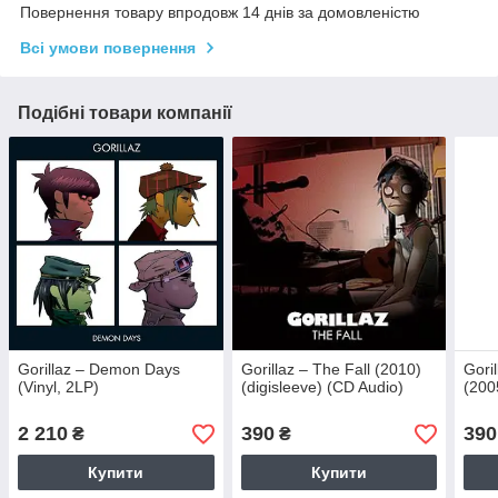
Повернення товару впродовж 14 днів за домовленістю
Всі умови повернення
Подібні товари компанії
Gorillaz – Demon Days
Gorillaz – The Fall (2010)
Gori
(Vinyl, 2LP)
(digisleeve) (CD Audio)
(200
2 210
390
390
₴
₴
Купити
Купити