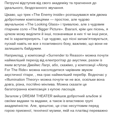
Петруччі відступив від свого академіку та прагнення до
ідеального, бездоганного звучання.
Цікаво, що трек «The Enemy inside» розташувався між двома
добротними композиціями — простою, але чудово
звучальною «The Looking Glass» і тривалою, але з чудовим
гітарним соло «The Bigger Picture». Взагалі, крім цих пісень, я
цілком можу виділити й інші, позначивши в них ті чи інші риси,
які їх характеризують. І це чудово, що пісні запам'ятовуються,
пускай навіть не все з позитивного боку, важливо, що вони не
залишають байдужим.
Наприклад, у композиції «Surrender to Reason» можна почути
наймиліший перехід від електрогітар до акустики, разом із
яким вступає Джеймс Лагрі, або, скажімо, у композиції «Along
For The Ride» можна насолодитися чарівним звуком
акустичної гітари, , яка грає наймиліший перебір. Водночас у
«Illumination Theory» можна почути чи не все, оскільки вона
довга, різна, постійно мінлива. Можна сказати це
багатогранна композиція з купою ласощів.
Загалом у DREAM THEATER вийшов добротний альбом зі
своїми вадами та вадами, а також із властивою групі
академічністю. Але, зрештою, це стає несуттєвим перед
горою приємної, технічної музики, якій на платівці переважно