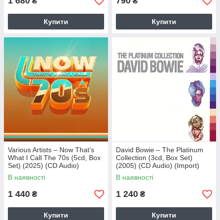
1 680
790
₴
₴
Купити
Купити
Various Artists – Now That’s
David Bowie – The Platinum
What I Call The 70s (5cd, Box
Collection (3cd, Box Set)
Set) (2025) (CD Audio)
(2005) (CD Audio) (Import)
(Import)
В наявності
В наявності
1 440
1 240
₴
₴
Купити
Купити