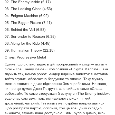
02. The Enemy inside (6:17)
03. The Looking Glass (4:53)
04. Enigma Machine (6:02)
05. The Bigger Picture (7:41)
06. Behind the Veil (6:53)
07. Surrender to Reason (6:35)
08. Along for the Ride (4:45)
09. Illumination Theory (22:18)
Стиль: Progressive Metal
Єдине, що сильно задає в цій прогресивній музиці — вступ у
пісні «The Enemy inside» і композиція «Enigma Machine», яка
звучить так, немов робот Бендер вирішив зайнятися металом,
тобто звучить абсолютно бездушно та плоско. Таку музику
можна ставити під час підкорення Землі роботами. Не знаю,
чи про це думає Джон Петруччі, але вийшло саме «Слава
роботам!». Те саме стосується й вступу в «The Enemy inside»,
водночас сам звук гітар, які нарізають рифи, чіткий,
зрозумілий, читаний. Тут навіть не потрібно напружуватися,
щоб розібрати партію, оскільки, хоч це все і дико складно
виконати, звучить вона доступною. Втім, було б дивно, якби