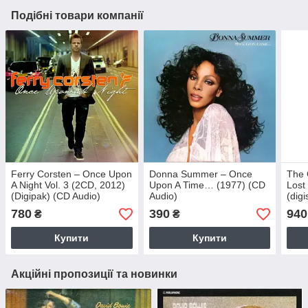
Подібні товари компанії
Ferry Corsten – Once Upon
Donna Summer – Once
The 
A Night Vol. 3 (2CD, 2012)
Upon A Time… (1977) (CD
Lost
(Digipak) (CD Audio)
Audio)
(dig
(Imp
780
390
940
₴
₴
Купити
Купити
Акційні пропозиції та новинки