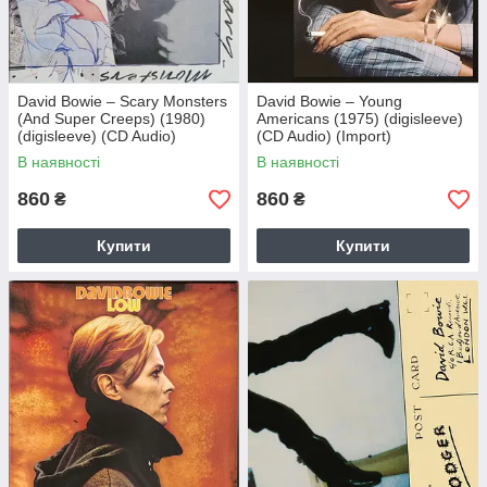
David Bowie – Scary Monsters
David Bowie – Young
(And Super Creeps) (1980)
Americans (1975) (digisleeve)
(digisleeve) (CD Audio)
(CD Audio) (Import)
(Import)
В наявності
В наявності
860
860
₴
₴
Купити
Купити