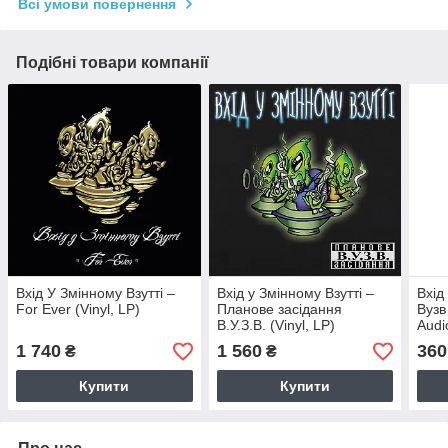
Всі умови повернення
Подібні товари компанії
Вхід У Змінному Взутті –
Вхід у Змінному Взутті –
Вхід
For Ever (Vinyl, LP)
Планове засідання
Вузв
В.У.З.В. (Vinyl, LP)
Audi
1 740
1 560
360
₴
₴
Купити
Купити