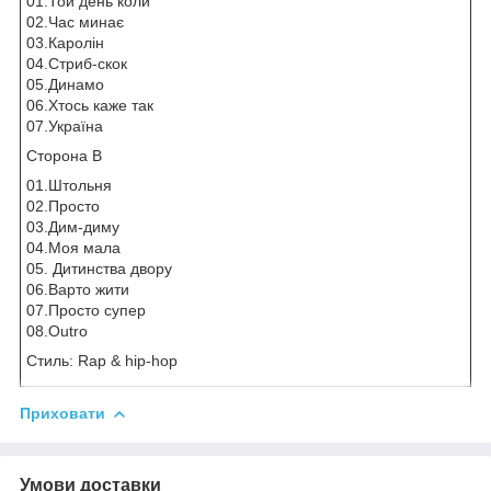
01.Той день коли
02.Час минає
03.Каролін
04.Стриб-скок
05.Динамо
06.Хтось каже так
07.Україна
Сторона B
01.Штольня
02.Просто
03.Дим-диму
04.Моя мала
05. Дитинства двору
06.Варто жити
07.Просто супер
08.Outro
Стиль: Rap & hip-hop
Приховати
Умови доставки