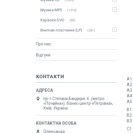
7435
Музика MP3
1310
Караоке DVD
80
Вінілові пластинки (LP)
281
Про нас
Відгуки
КОНТАКТИ
A1.
A2.
A3.
A4.
пр-т Степана Бандери, 6. (метро
A5.
«Почайна»), бізнес-центр «Петрівка»,
Київ, Україна
B1.
B2
B3.
C1.
Олександр