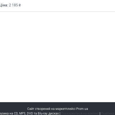
Ціна:
2 185 ₴
Сайт створений на маркетплейсі
Prom.ua
music.kiev.ua — музика на CD, MP3, DVD та Blu-ray дисках |
Поскаржитися на контент
|
Політика