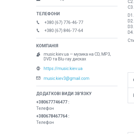
C2.
C3.
D1.
D2.
+380 (67) 776-46-77
D3
+380 (67) 846-77-64
D4.
Сти
music.kiev.ua — музика на CD, MP3,
DVD та Blu-ray дисках
https://music.kiev.ua
music.kiev3@gmail.com
+380677746477
Телефон
+380678467764
Телефон