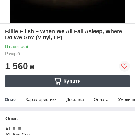
Billie Eilish – When We All Fall Asleep, Where
Do We Go? (Vinyl, LP)
В наявності
Роздріб
1 560
₴
Купити
Опис
Характеристики
Доставка
Оплата
Умови п
Опис
A1. !!!!!!!
A2. Bad Guy