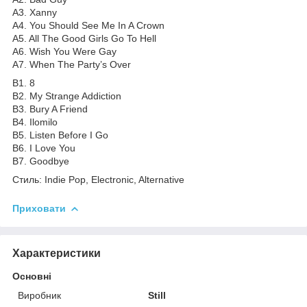
A3. Xanny
A4. You Should See Me In A Crown
A5. All The Good Girls Go To Hell
A6. Wish You Were Gay
A7. When The Party’s Over
B1. 8
B2. My Strange Addiction
B3. Bury A Friend
B4. Ilomilo
B5. Listen Before I Go
B6. I Love You
B7. Goodbye
Стиль: Indie Pop, Electronic, Alternative
Приховати
Характеристики
Основні
Виробник
Still