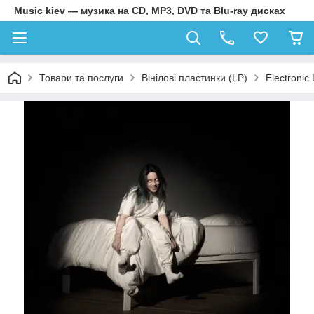
Music kiev — музика на CD, MP3, DVD та Blu-ray дисках
Товари та послуги
Вінілові пластинки (LP)
Electronic