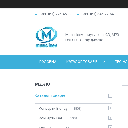
+380 (67) 776-46-77
+380 (67) 846-77-64
Music kiev — музика на CD, MP3,
DVD та Blu-ray дисках
ГОЛОВНА
КАТАЛОГ ТОВАРІВ
ПРО НА
Каталог товарів
Концерти Blu-ray
1808
Концерти DVD
2408
Музика CD