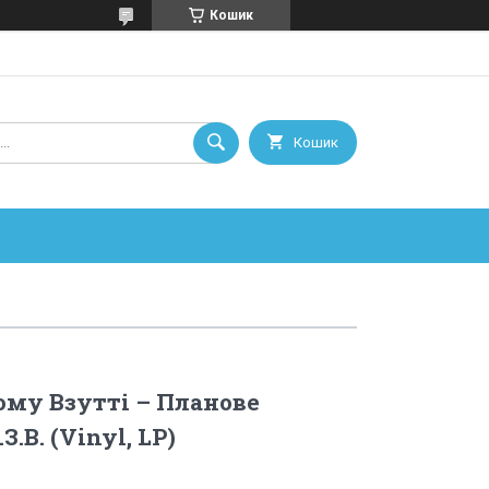
Кошик
Кошик
ому Взутті – Планове
З.В. (Vinyl, LP)