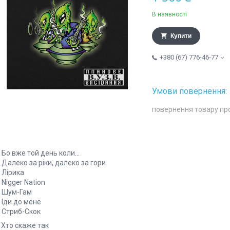
В наявності
Купити
+380 (67) 776-46-77
повернення товару пр
. Бо вже той день коли…
 Далеко за ріки, далеко за гори
 Лірика
 Nigger Nation
. Шум-Гам
 Іди до мене
. Стриб-Скок
 Хто скаже так