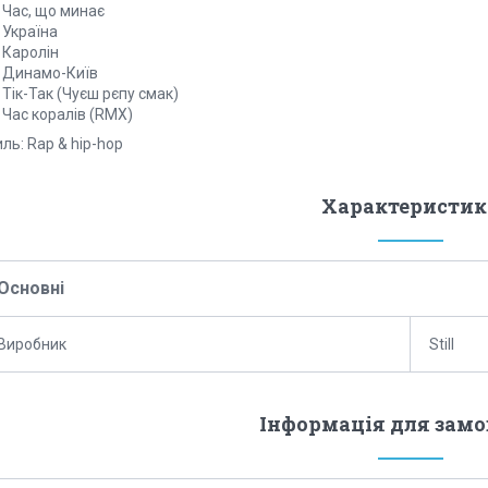
 Час, що минає
 Україна
 Каролін
. Динамо-Київ
 Тік-Так (Чуєш рєпу смак)
 Час коралів (RMX)
ль: Rap & hip-hop
Характеристик
Основні
Виробник
Still
Інформація для зам