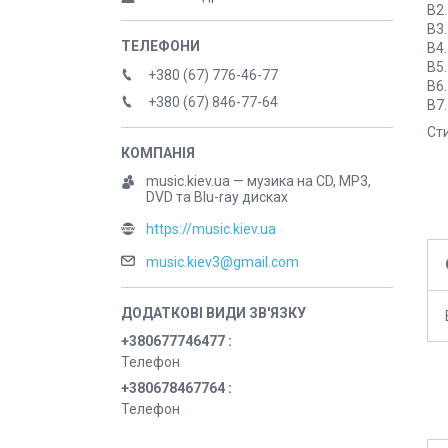
B2.
B3.
B4.
B5
+380 (67) 776-46-77
B6.
+380 (67) 846-77-64
B7.
Сти
music.kiev.ua — музика на CD, MP3,
DVD та Blu-ray дисках
https://music.kiev.ua
music.kiev3@gmail.com
+380677746477
Телефон
+380678467764
Телефон