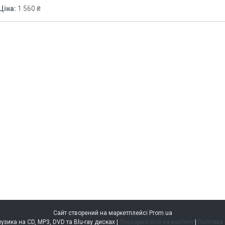
Ціна:
1 560 ₴
Сайт створений на маркетплейсі
Prom.ua
music.kiev.ua — музика на CD, MP3, DVD та Blu-ray дисках |
Поскаржитися на контент
|
Політика