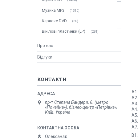
7436
Музика MP3
1310
Караоке DVD
80
Вінілові пластинки (LP)
281
Про нас
Відгуки
КОНТАКТИ
A1
A2.
пр-т Степана Бандери, 6. (метро
A3.
«Почайна»), бізнес-центр «Петрівка»,
A4.
Київ, Україна
A5
A6.
A7
B1.
Олександр