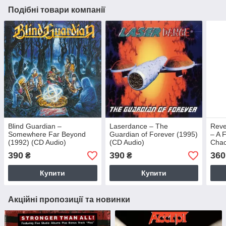
Подібні товари компанії
Blind Guardian –
Laserdance – The
Reve
Somewhere Far Beyond
Guardian of Forever (1995)
– A 
(1992) (CD Audio)
(CD Audio)
Chao
390
390
360
₴
₴
Купити
Купити
Акційні пропозиції та новинки