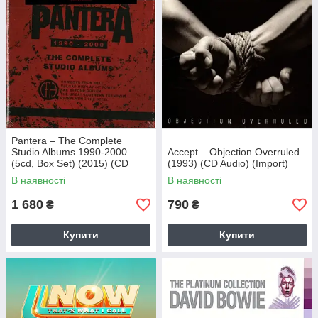
Pantera – The Complete
Studio Albums 1990-2000
Accept – Objection Overruled
(5cd, Box Set) (2015) (CD
(1993) (CD Audio) (Import)
Audio) (Import)
В наявності
В наявності
1 680
790
₴
₴
Купити
Купити