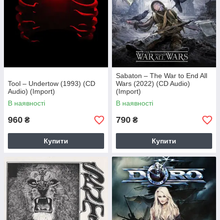
Sabaton – The War to End All
Tool – Undertow (1993) (CD
Wars (2022) (CD Audio)
Audio) (Import)
(Import)
В наявності
В наявності
960
790
₴
₴
Купити
Купити