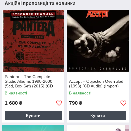
Акційні пропозиції та новинки
Pantera – The Complete
Studio Albums 1990-2000
Accept – Objection Overruled
(5cd, Box Set) (2015) (CD
(1993) (CD Audio) (Import)
Audio) (Import)
В наявності
В наявності
1 680
790
₴
₴
Купити
Купити