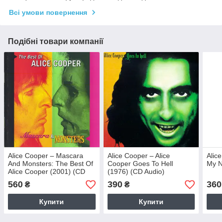
Всі умови повернення
Подібні товари компанії
Alice Cooper – Mascara
Alice Cooper – Alice
Alic
And Monsters: The Best Of
Cooper Goes To Hell
My N
Alice Cooper (2001) (CD
(1976) (CD Audio)
Audio) (Import)
560
390
360
₴
₴
Купити
Купити