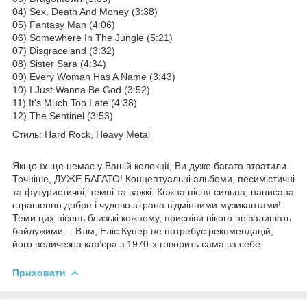
04) Sex, Death And Money (3:38)
05) Fantasy Man (4:06)
06) Somewhere In The Jungle (5:21)
07) Disgraceland (3:32)
08) Sister Sara (4:34)
09) Every Woman Has A Name (3:43)
10) I Just Wanna Be God (3:52)
11) It's Much Too Late (4:38)
12) The Sentinel (3:53)
Стиль: Hard Rock, Heavy Metal
Якщо їх ще немає у Вашій колекції, Ви дуже багато втратили.
Точніше, ДУЖЕ БАГАТО! Концептуальні альбоми, песимістичні
та футуристичні, темні та важкі. Кожна пісня сильна, написана
страшенно добре і чудово зіграна відмінними музикантами!
Теми цих пісень близькі кожному, приспіви нікого не залишать
байдужими… Втім, Еліс Купер не потребує рекомендацій,
його величезна кар’єра з 1970-х говорить сама за себе.
Приховати