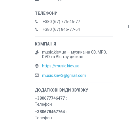
+380 (67) 776-46-77
+380 (67) 846-77-64
music.kiev.ua — музика на CD, MP3,
DVD та Blu-ray дисках
https://music.kiev.ua
music.kiev3@gmail.com
+380677746477
Телефон
+380678467764
Телефон