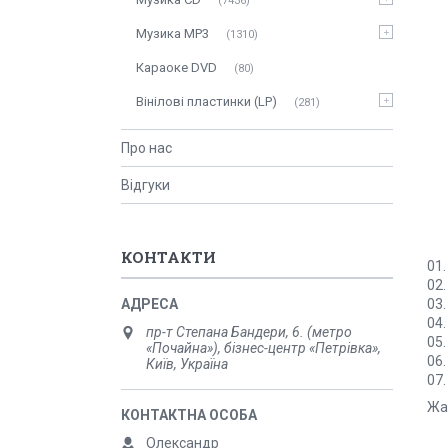
7436
Музика MP3
1310
Караоке DVD
80
Вінілові пластинки (LP)
281
Про нас
Відгуки
КОНТАКТИ
01.
02.
03.
04.
пр-т Степана Бандери, 6. (метро
05.
«Почайна»), бізнес-центр «Петрівка»,
06.
Київ, Україна
07.
Жа
Олександр