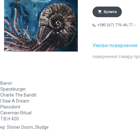
Купити
+380 (67) 776-46-77
повернення товару пр
 Baron
 Spaceburger
 Charlie The Bandit
 I Saw A Dream
 Placodont
 Caveman Ritual
 T.B.H.420
нр: Stoner Doom, Sludge