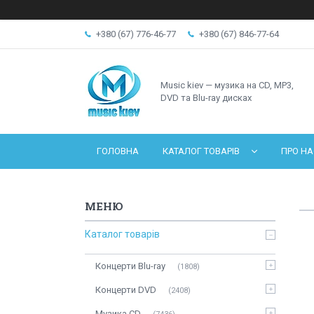
+380 (67) 776-46-77
+380 (67) 846-77-64
Music kiev — музика на CD, MP3,
DVD та Blu-ray дисках
ГОЛОВНА
КАТАЛОГ ТОВАРІВ
ПРО НА
Каталог товарів
Концерти Blu-ray
1808
Концерти DVD
2408
Музика CD