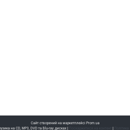
Сайт створений на маркетплейсі
Prom.ua
music.kiev.ua — музика на CD, MP3, DVD та Blu-ray дисках |
Поскаржитися на контент
|
Політика