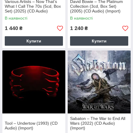
Various Artists – Now That’s
David Bowie – The Platinum
What I Call The 70s (5cd, Box
Collection (3cd, Box Set)
Set) (2025) (CD Audio)
(2005) (CD Audio) (Import)
(Import)
В наявності
В наявності
1 440
1 240
₴
₴
Купити
Купити
Sabaton – The War to End All
Tool – Undertow (1993) (CD
Wars (2022) (CD Audio)
Audio) (Import)
(Import)