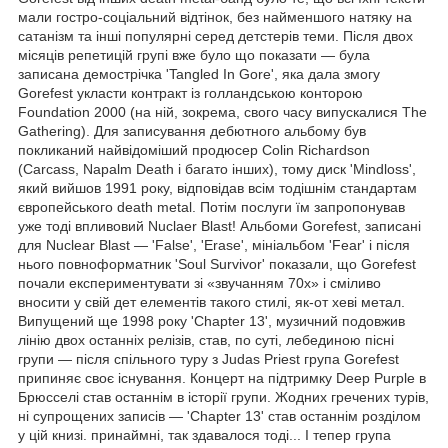
мали гостро-соціальний відтінок, без найменшого натяку на
сатанізм та інші популярні серед детстерів теми. Після двох
місяців репетицій групі вже було що показати — була
записана демострічка 'Tangled In Gore', яка дала змогу
Gorefest укласти контракт із голландською конторою
Foundation 2000 (на ній, зокрема, свого часу випускалися The
Gathering). Для записування дебютного альбому був
покликаний найвідоміший продюсер Colin Richardson
(Carcass, Napalm Death і багато інших), тому диск 'Mindloss',
який вийшов 1991 року, відповідав всім тодішнім стандартам
європейського death metal. Потім послуги їм запропонував
уже тоді впливовий Nuclaer Blast! Альбоми Gorefest, записані
для Nuclear Blast — 'False', 'Erase', мініальбом 'Fear' і після
нього повноформатник 'Soul Survivor' показали, що Gorefest
почали експериментувати зі «звучанням 70х» і сміливо
вносити у свій дет елементів такого стилі, як-от хеві метал.
Випущений ще 1998 року 'Chapter 13', музичний подовжив
лінію двох останніх релізів, став, по суті, лебединою пісні
групи — після спільного туру з Judas Priest група Gorefest
припиняє своє існування. Концерт на підтримку Deep Purple в
Брюсселі став останнім в історії групи. Жодних гречених турів,
ні супрощених записів — 'Chapter 13' став останнім розділом
у цій книзі. принаймні, так здавалося тоді... І тепер група