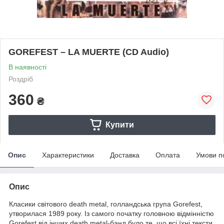
GOREFEST – LA MUERTE (CD Audio)
В наявності
Роздріб
360
₴
Купити
Опис
Характеристики
Доставка
Оплата
Умови п
Опис
Класики світового death metal, голландська група Gorefest,
утворилася 1989 року. Із самого початку головною відмінністю
Gorefest від інших death metal-банд було те, що всі їхні тексти