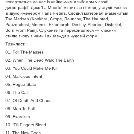
повертається до нас із найважчим альбомом у своїй
дискографії! Диск 'La Muerte' міститься вturері, у студії Excess
зі звукоінженером Hans Pieters. Сводил материал знаменитый
Tue Madsen (Konkhra, Grope, Raunchy, The Haunted,
Panzerchrist, Mnemic, Ektomorph, Destiny, Aborted, Disbelief,
Born From Pain). Слухайте та переконайтеся — класики
стилю знову з нами і як завжди в чудовій формі!
Трэк-лист:
01. For The Masses
02. When The Dead Walk The Earth
03. You Could Make Me Kill
04. Malicious Intent
05. Rogue State
06. The Call
07. Of Death And Chaos
08. Man To Fall
09. Exorcism
10. ‘Till Fingers Bleed
11. The New Gods