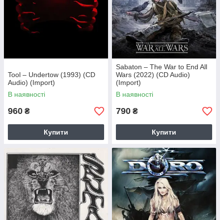
Sabaton – The War to End All
Tool – Undertow (1993) (CD
Wars (2022) (CD Audio)
Audio) (Import)
(Import)
В наявності
В наявності
960
790
₴
₴
Купити
Купити