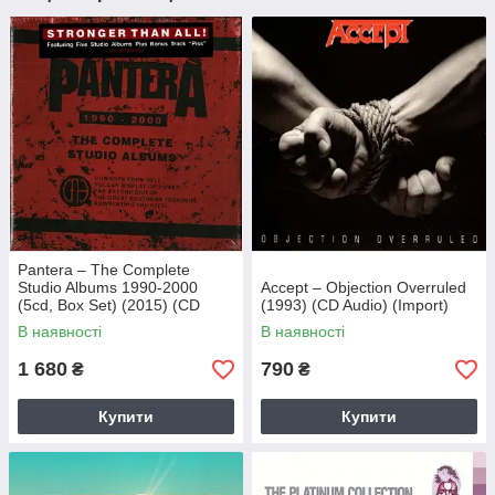
Pantera – The Complete
Studio Albums 1990-2000
Accept – Objection Overruled
(5cd, Box Set) (2015) (CD
(1993) (CD Audio) (Import)
Audio) (Import)
В наявності
В наявності
1 680
790
₴
₴
Купити
Купити