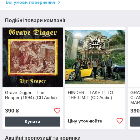
Всі умови повернення
Подібні товари компанії
Grave Digger – The
HINDER – TAKE IT TO
GRA
Reaper (1994) (CD Audio)
THE LIMIT (CD Audio)
CLA
MAR
Audi
390
390
₴
Ціну уточнюйте
Купити
Акційні пропозиції та новинки