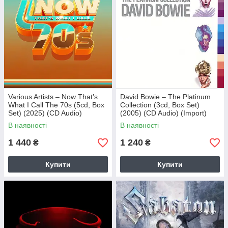
Various Artists – Now That’s
David Bowie – The Platinum
What I Call The 70s (5cd, Box
Collection (3cd, Box Set)
Set) (2025) (CD Audio)
(2005) (CD Audio) (Import)
(Import)
В наявності
В наявності
1 440
1 240
₴
₴
Купити
Купити