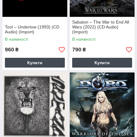
Sabaton – The War to End All
Tool – Undertow (1993) (CD
Wars (2022) (CD Audio)
Audio) (Import)
(Import)
В наявності
В наявності
960
790
₴
₴
Купити
Купити