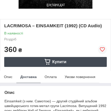
LACRIMOSA – EINSAMKEIT (1992) (CD Audio)
В наявності
Роздріб
360
₴
Купити
Опис
Доставка
Оплата
Умови повернення
Опис
Einsamkeit (з ним. Самотою) — другий студійний альбом
швейцарського готик-метал групи Lacrimosa. Випущений 1992
року лейблом Hall of Sermon. «Einsamkeit», як і дебютний