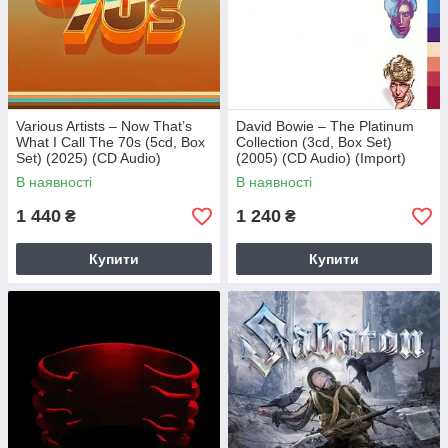
Various Artists – Now That’s
David Bowie – The Platinum
What I Call The 70s (5cd, Box
Collection (3cd, Box Set)
Set) (2025) (CD Audio)
(2005) (CD Audio) (Import)
(Import)
В наявності
В наявності
1 440
1 240
₴
₴
Купити
Купити