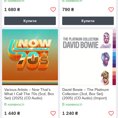
В наявності
В наявності
1 680
790
₴
₴
Купити
Купити
Various Artists – Now That’s
David Bowie – The Platinum
What I Call The 70s (5cd, Box
Collection (3cd, Box Set)
Set) (2025) (CD Audio)
(2005) (CD Audio) (Import)
(Import)
В наявності
В наявності
1 440
1 240
₴
₴