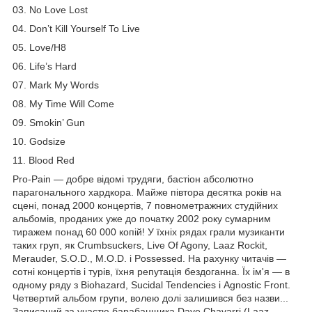
03. No Love Lost
04. Don’t Kill Yourself To Live
05. Love/H8
06. Life’s Hard
07. Mark My Words
08. My Time Will Come
09. Smokin’ Gun
10. Godsize
11. Blood Red
Pro-Pain — добре відомі трудяги, бастіон абсолютно
парагонального хардкора. Майже півтора десятка років на
сцені, понад 2000 концертів, 7 повнометражних студійних
альбомів, проданих уже до початку 2002 року сумарним
тиражем понад 60 000 копій! У їхніх рядах грали музиканти
таких груп, як Crumbsuckers, Live Of Agony, Laaz Rockit,
Merauder, S.O.D., M.O.D. і Possessed. На рахунку читачів —
сотні концертів і турів, їхня репутація бездоганна. Їх ім'я — в
одному ряду з Biohazard, Sucidal Tendencies і Agnostic Front.
Четвертий альбом групи, волею долі залишився без назви...
Записаний за участю барабанщика Dave Chavarri (Laaz