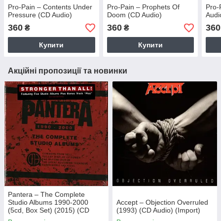
Pro-Pain – Contents Under
Pro-Pain – Prophets Of
Pro-
Pressure (CD Audio)
Doom (CD Audio)
Audi
360
360
360
₴
₴
Купити
Купити
Акційні пропозиції та новинки
Pantera – The Complete
Studio Albums 1990-2000
Accept – Objection Overruled
(5cd, Box Set) (2015) (CD
(1993) (CD Audio) (Import)
Audio) (Import)