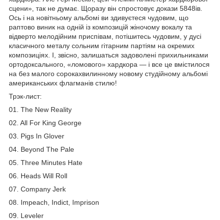
сцени», так не думає. Щоразу він спростовує докази 5848ів.
Ось і на новітньому альбомі ви здивуєтеся чудовим, що
раптово виник на одній із композицій жіночому вокалу та
відверто мелодійним приспівам, потішитесь чудовим, у дусі
класичного металу сольним гітарним партіям на окремих
композиціях. І, звісно, залишаться задоволені прихильниками
ортодоксального, «ломового» хардкора — і все це вмістилося
на без малого сорокахвилинному новому студійному альбомі
американських флагманів стилю!
Трэк-лист:
01. The New Reality
02. All For King George
03. Pigs In Glover
04. Beyond The Pale
05. Three Minutes Hate
06. Heads Will Roll
07. Company Jerk
08. Impeach, Indict, Imprison
09. Leveler