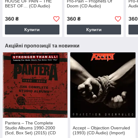
HOUSE OF PAIN – THE
Pro-Pain – Prophets Of
Pro-
BEST OF… (CD Audio)
Doom (CD Audio)
Audi
360
360
360
₴
₴
Купити
Купити
Акційні пропозиції та новинки
Pantera – The Complete
Studio Albums 1990-2000
Accept – Objection Overruled
(5cd, Box Set) (2015) (CD
(1993) (CD Audio) (Import)
Audio) (Import)