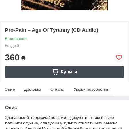
Pro-Pain – Age Of Tyranny (CD Audio)
В наявності
Роздріб
360
₴
Купити
Опис
Доставка
Оплата
Умови повернення
Опис
Здавалося б, надзвичайно важко здивувати, а тим більше
потішити слухача, оперуючи у вузьких стилістичних рамках
хардкора. Але Гері Мескіл, цей «Леммі Кілмістер хардкорової