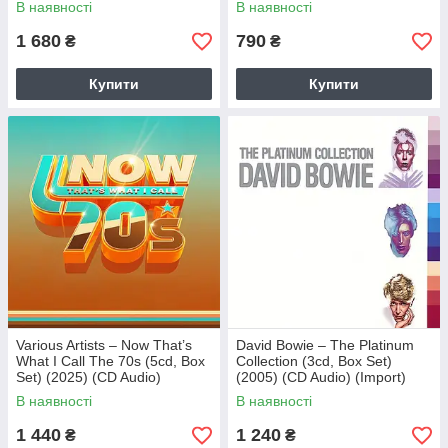
В наявності
В наявності
1 680
790
₴
₴
Купити
Купити
Various Artists – Now That’s
David Bowie – The Platinum
What I Call The 70s (5cd, Box
Collection (3cd, Box Set)
Set) (2025) (CD Audio)
(2005) (CD Audio) (Import)
(Import)
В наявності
В наявності
1 440
1 240
₴
₴