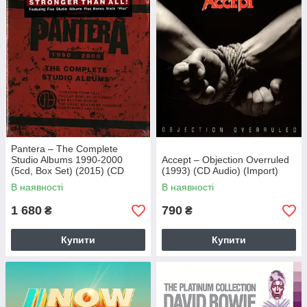
Pantera – The Complete
Studio Albums 1990-2000
Accept – Objection Overruled
(5cd, Box Set) (2015) (CD
(1993) (CD Audio) (Import)
Audio) (Import)
В наявності
В наявності
1 680
790
₴
₴
Купити
Купити