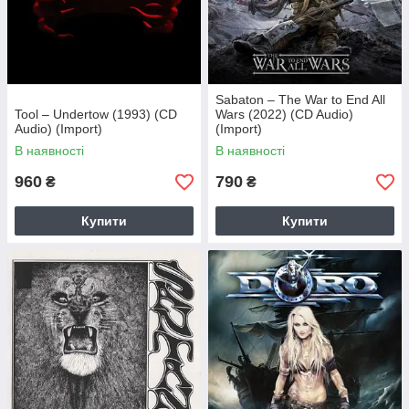
Sabaton – The War to End All
Tool – Undertow (1993) (CD
Wars (2022) (CD Audio)
Audio) (Import)
(Import)
В наявності
В наявності
960
790
₴
₴
Купити
Купити