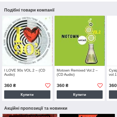
Подібні товари компанії
I LOVE 90s VOL.2 – (CD
Motown Remixed Vol.2 –
Сузір
Audio)
(CD Audio)
vol.
360
360
360
₴
₴
Купити
Купити
Акційні пропозиції та новинки