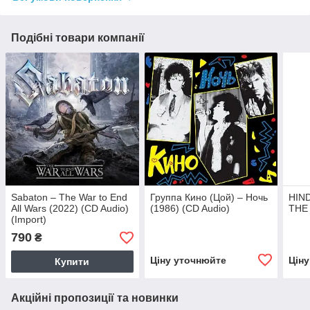
Подібні товари компанії
Sabaton – The War to End
Группа Кино (Цой) – Ночь
HIND
All Wars (2022) (CD Audio)
(1986) (CD Audio)
THE 
(Import)
790
₴
Ціну уточнюйте
Цін
Купити
Акційні пропозиції та новинки