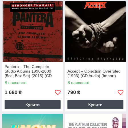
Pantera – The Complete
Studio Albums 1990-2000
Accept – Objection Overruled
(5cd, Box Set) (2015) (CD
(1993) (CD Audio) (Import)
Audio) (Import)
В наявності
В наявності
1 680
790
₴
₴
Купити
Купити