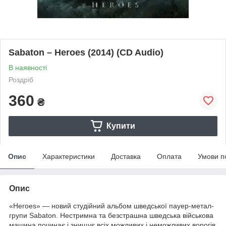
Sabaton – Heroes (2014) (CD Audio)
В наявності
Роздріб
360
₴
Купити
Опис
Характеристики
Доставка
Оплата
Умови п
Опис
«Heroes» — новий студійний альбом шведської пауер-метал-
групи Sabaton. Нестримна та безстрашна шведська військова
машина починає і знищує всіх можливих і неможливих ворогів