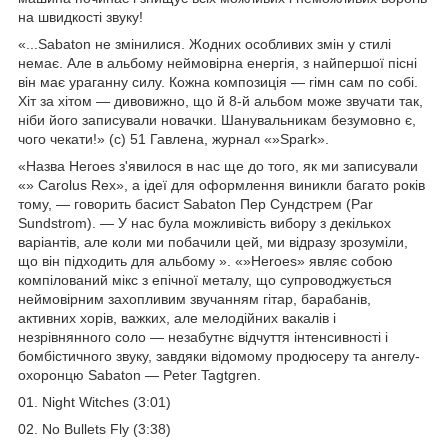
на швидкості звуку!
«...Sabaton не змінилися. Жодних особливих змін у стилі
немає. Але в альбому неймовірна енергія, з найпершої пісні
він має ураганну силу. Кожна композиція — гімн сам по собі.
Хіт за хітом — дивовижно, що й 8-й альбом може звучати так,
ніби його записували новачки. Шанувальникам безумовно є,
чого чекати!» (с) 51 Гавлена, журнал «»Spark».
«Назва Heroes з'явилося в нас ще до того, як ми записували
«» Carolus Rex», а ідеї для оформлення виникли багато років
тому, — говорить басист Sabaton Пер Сундстрем (Par
Sundstrom). — У нас була можливість вибору з декількох
варіантів, але коли ми побачили цей, ми відразу зрозуміли,
що він підходить для альбому ». «»Heroes» являє собою
компілований мікс з епічної металу, що супроводжується
неймовірним захопливим звучанням гітар, барабанів,
активних хорів, важких, але мелодійних вакалів і
незрівнянного соло — незабутнє відчуття інтенсивності і
бомбістичного звуку, завдяки відомому продюсеру та ангелу-
охоронцю Sabaton — Peter Tagtgren.
01. Night Witches (3:01)
02. No Bullets Fly (3:38)